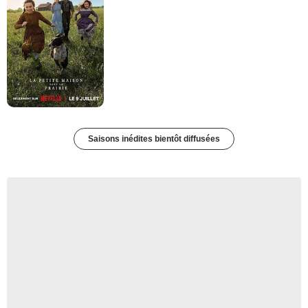
Saisons inédites bientôt diffusées