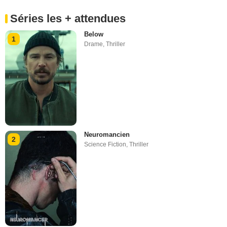
Séries les + attendues
Below
1
Drame
,
Thriller
Neuromancien
2
Science Fiction
,
Thriller