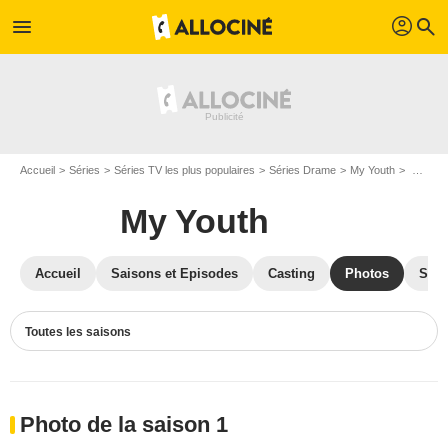
profil
menu
search
Accueil
Séries
Séries TV les plus populaires
Séries Drame
My Youth
Photos My Youth
My Youth
Accueil
Saisons et Episodes
Casting
Photos
Séri
Toutes les saisons
Photo de la saison 1