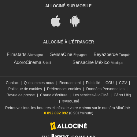
ALLOCINÉ SUR MOBILE
ALLOCINÉ À L'ÉTRANGER
Filmstarts
SensaCine
Beyazperde
Allemagne
Espagne
Turquie
AdoroCinema
Sensacine México
Brésil
Mexique
Contact
|
Qui sommes-nous
|
Recrutement
|
Publicité
|
CGU
|
CGV
|
Politique de cookies
|
Préférences cookies
|
Données Personnelles
|
Revue de presse
|
Charte d'écriture
|
Les services AlloCiné
|
Gérer Utiq
|
©AlloCiné
Retrouvez tous les horaires et infos de votre cinéma sur le numéro AlloCiné :
0 892 892 892
(0,90€/minute)