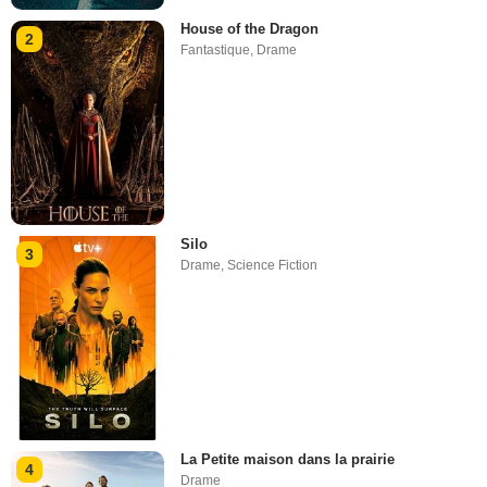
House of the Dragon
2
Fantastique
,
Drame
Silo
3
Drame
,
Science Fiction
La Petite maison dans la prairie
4
Drame