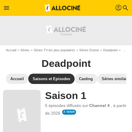
profil
menu
search
Accueil
Séries
Séries TV les plus populaires
Séries Drame
Deadpoint
Les saisons de Deadpoint
Deadpoint
Accueil
Saisons et Episodes
Casting
Séries similaire
Saison 1
5 épisodes
diffusés sur
Channel 4
,
à partir
À VENIR
de
2026