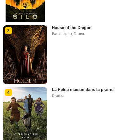
House of the Dragon
3
Fantastique
,
Drame
La Petite maison dans la prairie
4
Drame