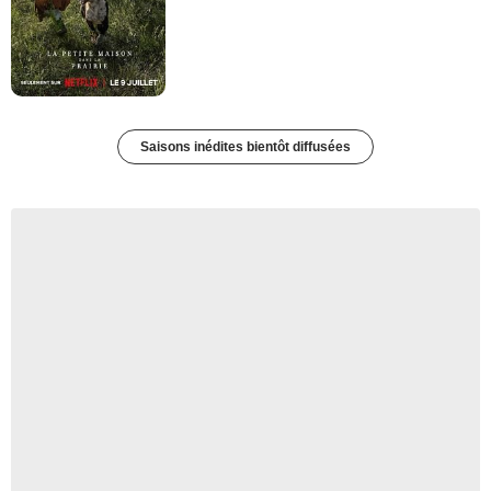
Saisons inédites bientôt diffusées