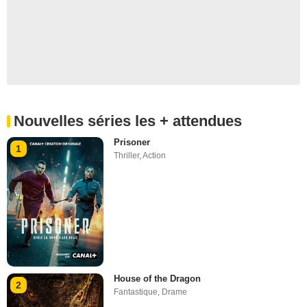
Nouvelles séries les + attendues
Prisoner
1
Thriller
,
Action
House of the Dragon
2
Fantastique
,
Drame