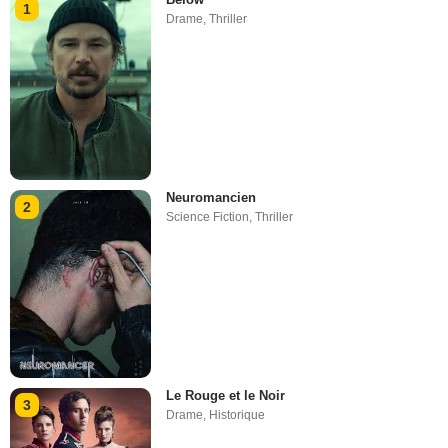
1
Drame
,
Thriller
Neuromancien
2
Science Fiction
,
Thriller
Le Rouge et le Noir
3
Drame
,
Historique