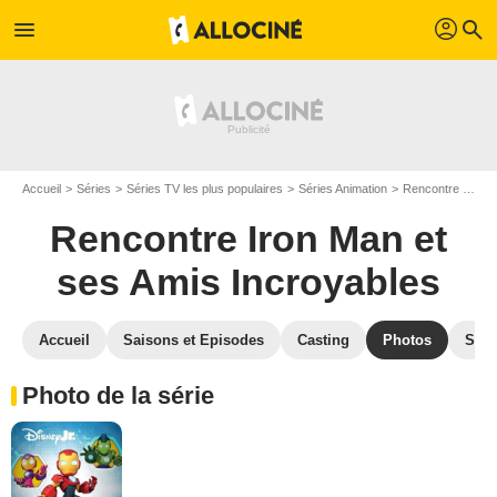
profil
menu
search
Accueil
Séries
Séries TV les plus populaires
Séries Animation
Rencontre Iron Man et ses Amis Incroyables
Rencontre Iron Man et
ses Amis Incroyables
Accueil
Saisons et Episodes
Casting
Photos
Séri
Photo de la série