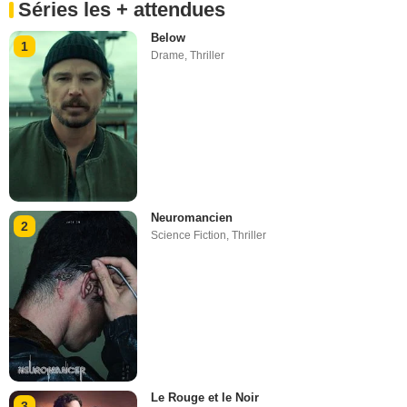
Séries les + attendues
Below
1
Drame
,
Thriller
Neuromancien
2
Science Fiction
,
Thriller
Le Rouge et le Noir
3