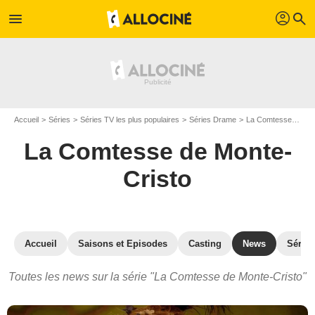
profil
menu
search
Accueil
Séries
Séries TV les plus populaires
Séries Drame
La Comtesse de Monte-Cristo
La Comtesse de Monte-
Cristo
Accueil
Saisons et Episodes
Casting
News
Séries
Toutes les news sur la série "La Comtesse de Monte-Cristo"