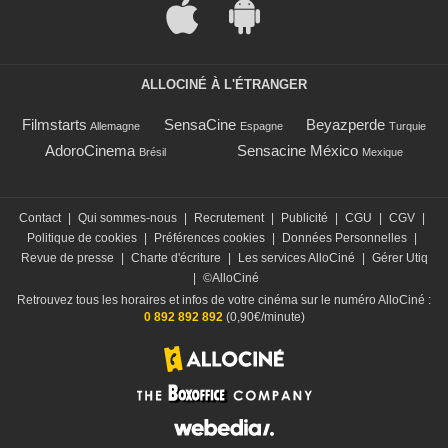
ALLOCINÉ À L'ÉTRANGER
Filmstarts
SensaCine
Beyazperde
Allemagne
Espagne
Turquie
AdoroCinema
Sensacine México
Brésil
Mexique
Contact
|
Qui sommes-nous
|
Recrutement
|
Publicité
|
CGU
|
CGV
|
Politique de cookies
|
Préférences cookies
|
Données Personnelles
|
Revue de presse
|
Charte d'écriture
|
Les services AlloCiné
|
Gérer Utiq
|
©AlloCiné
Retrouvez tous les horaires et infos de votre cinéma sur le numéro AlloCiné :
0 892 892 892
(0,90€/minute)