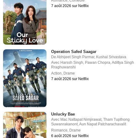
Romance
,
Comédie
7 août 2026 sur Netflix
Operation Safed Saagar
De
Abhijeet Singh Parmar
,
Kushal Srivastava
Avec
Harssh Singh
,
Pawan Chopra
,
Adittya Singh
Rraghuwanshi
Action
,
Drame
7 août 2026 sur Netflix
Unlucky Bae
Avec
Mac Nattapat Nimjirawat
,
Tham Tupthong
Suwanrakanont
,
Aun Napat Patcharachavalit
Romance
,
Drame
6 août 2026 sur Netflix