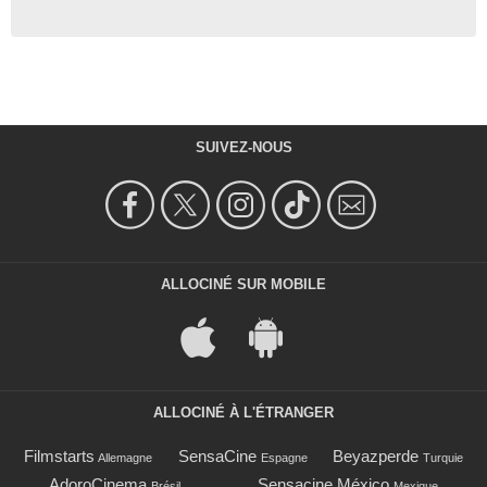
SUIVEZ-NOUS
ALLOCINÉ SUR MOBILE
ALLOCINÉ À L'ÉTRANGER
Filmstarts
SensaCine
Beyazperde
Allemagne
Espagne
Turquie
AdoroCinema
Sensacine México
Brésil
Mexique