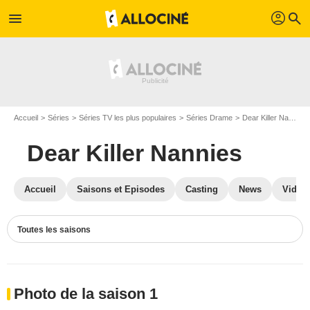
profil
menu
search
Accueil
Séries
Séries TV les plus populaires
Séries Drame
Dear Killer Nannies
Dear Killer Nannies
Accueil
Saisons et Episodes
Casting
News
Vidéo
Toutes les saisons
Photo de la saison 1