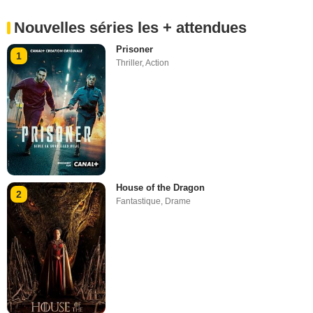
Nouvelles séries les + attendues
Prisoner
1
Thriller
,
Action
House of the Dragon
2
Fantastique
,
Drame