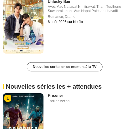
Unlucky Bae
Avec
Mac Nattapat Nimjirawat
,
Tham Tupthong
Suwanrakanont
,
Aun Napat Patcharachavalit
Romance
,
Drame
6 août 2026 sur Netflix
Nouvelles séries en ce moment à la TV
Nouvelles séries les + attendues
Prisoner
1
Thriller
,
Action