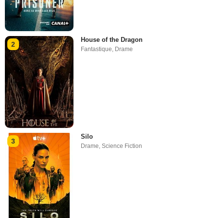
House of the Dragon
2
Fantastique
,
Drame
Silo
3
Drame
,
Science Fiction