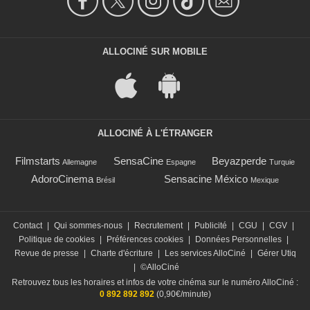
ALLOCINÉ SUR MOBILE
ALLOCINÉ À L'ÉTRANGER
Filmstarts
SensaCine
Beyazperde
Allemagne
Espagne
Turquie
AdoroCinema
Sensacine México
Brésil
Mexique
Contact
|
Qui sommes-nous
|
Recrutement
|
Publicité
|
CGU
|
CGV
|
Politique de cookies
|
Préférences cookies
|
Données Personnelles
|
Revue de presse
|
Charte d'écriture
|
Les services AlloCiné
|
Gérer Utiq
|
©AlloCiné
Retrouvez tous les horaires et infos de votre cinéma sur le numéro AlloCiné :
0 892 892 892
(0,90€/minute)