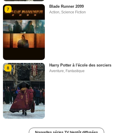
Blade Runner 2099
7
Action
,
Science Fiction
Harry Potter à l'école des sorciers
8
Aventure
,
Fantastique
Nouvelles séries TV bientôt diffusées