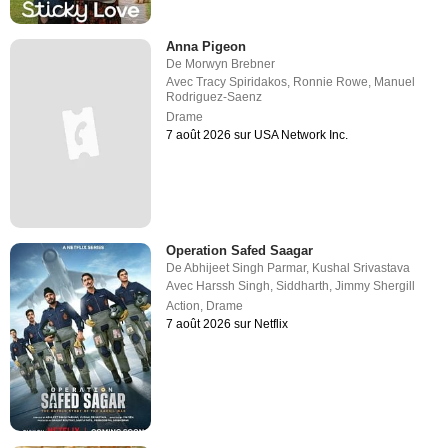
Anna Pigeon
De
Morwyn Brebner
Avec
Tracy Spiridakos
,
Ronnie Rowe
,
Manuel
Rodriguez-Saenz
Drame
7 août 2026 sur USA Network Inc.
Operation Safed Saagar
De
Abhijeet Singh Parmar
,
Kushal Srivastava
Avec
Harssh Singh
,
Siddharth
,
Jimmy Shergill
Action
,
Drame
7 août 2026 sur Netflix