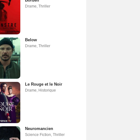
Borden
Drame
,
Thriller
Below
Drame
,
Thriller
Le Rouge et le Noir
Drame
,
Historique
Neuromancien
Science Fiction
,
Thriller