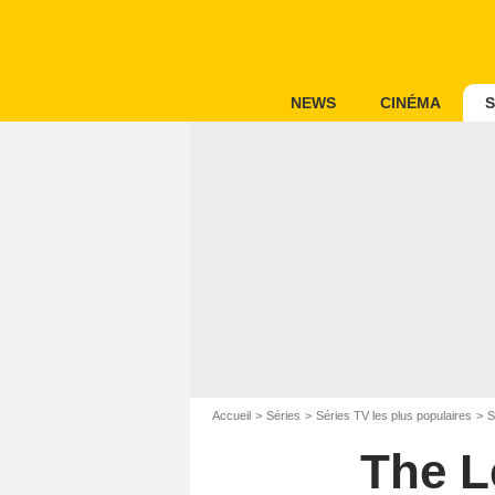
NEWS
CINÉMA
S
Accueil
Séries
Séries TV les plus populaires
S
The L