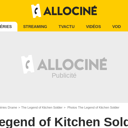
ÉRIES
STREAMING
TVACTU
VIDÉOS
VOD
éries Drame
The Legend of Kitchen Soldier
Photos The Legend of Kitchen Soldier
egend of Kitchen Sold