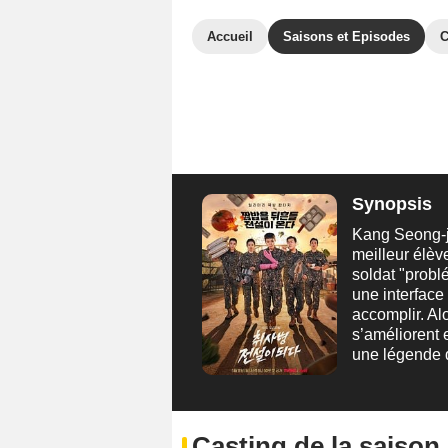
Accueil
Saisons et Episodes
C
Synopsis
Kang Seong-ja
meilleur élèv
soldat "problé
une interface
accomplir. Al
s’améliorent 
une légende d
Casting de la saison