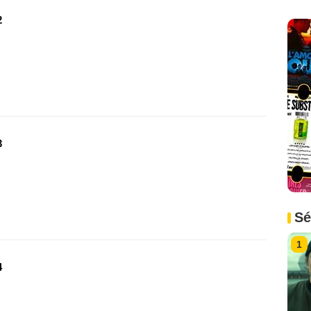
2
3
Sé
1
4