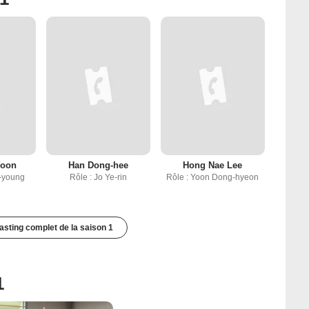
Yoon
Han Dong-hee
Hong Nae Lee
e-young
Rôle : Jo Ye-rin
Rôle : Yoon Dong-hyeon
casting complet de la saison 1
1