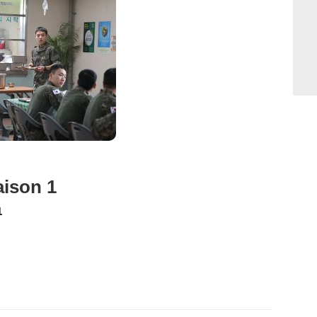
aison 1
1