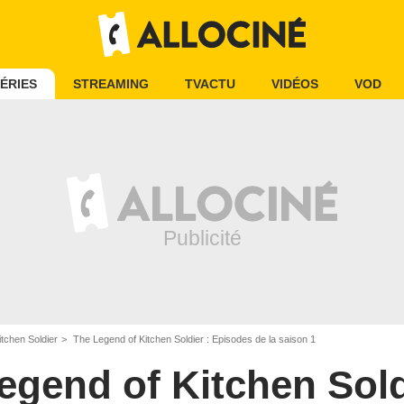
ÉRIES
STREAMING
TVACTU
VIDÉOS
VOD
tchen Soldier
The Legend of Kitchen Soldier : Episodes de la saison 1
egend of Kitchen Sold