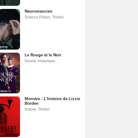
Neuromancien
Science Fiction
,
Thriller
Le Rouge et le Noir
Drame
,
Historique
Monstre : L'histoire de Lizzie
Borden
Drame
,
Thriller