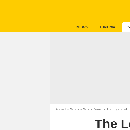
NEWS
CINÉMA
S
Accueil
Séries
Séries Drame
The Legend of Ki
The L