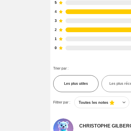
5
4
3
2
1
0
Trier par :
Les plus utiles
Les plus réc
Filtrer par :
Toutes les notes
CHRISTOPHE GILBER