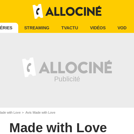
ÉRIES
STREAMING
TVACTU
VIDÉOS
VOD
ade with Love
Avis Made with Love
Made with Love