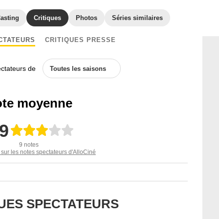
asting
Critiques
Photos
Séries similaires
CTATEURS
CRITIQUES PRESSE
ectateurs de
Toutes les saisons
te moyenne
,9
9 notes
 sur les notes spectateurs d'AlloCiné
QUES SPECTATEURS