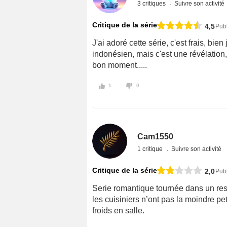
3 critiques
Suivre son activité
Critique de la série
4,5
Publ
J'ai adoré cette série, c'est frais, bi
indonésien, mais c'est une révélatio
bon moment.....
1
0
Cam1550
1 critique
Suivre son activité
Critique de la série
2,0
Publ
Serie romantique tournée dans un res
les cuisiniers n’ont pas la moindre pet
froids en salle.