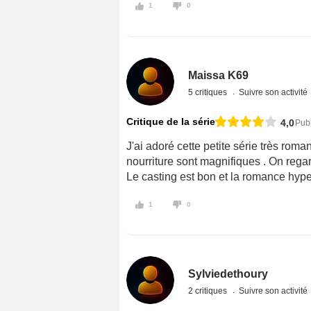
1
0
Maissa K69
5 critiques
Suivre son activité
Critique de la série
4,0
Publ
J'ai adoré cette petite série très roma
nourriture sont magnifiques . On rega
Le casting est bon et la romance hyper
1
0
Sylviedethoury
2 critiques
Suivre son activité