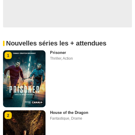
Nouvelles séries les + attendues
Prisoner
1
Thriller
,
Action
House of the Dragon
2
Fantastique
,
Drame