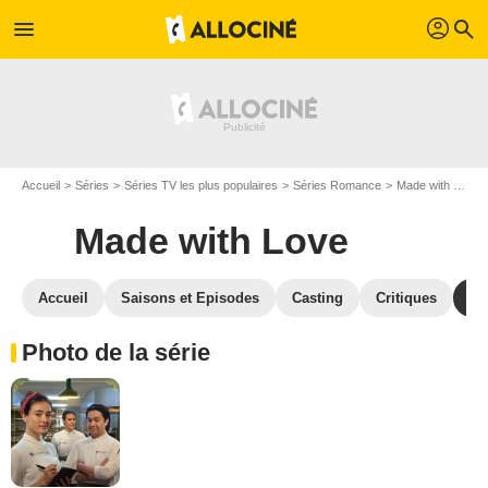
profil
menu
search
Accueil
Séries
Séries TV les plus populaires
Séries Romance
Made with Love
Made with Love
Accueil
Saisons et Episodes
Casting
Critiques
Ph
Photo de la série