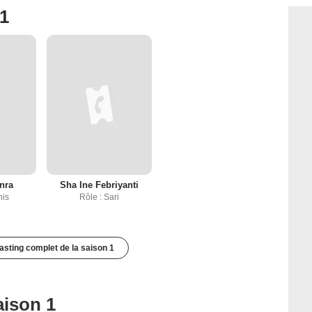
 1
nra
Sha Ine Febriyanti
nis
Rôle : Sari
casting complet de la saison 1
aison 1