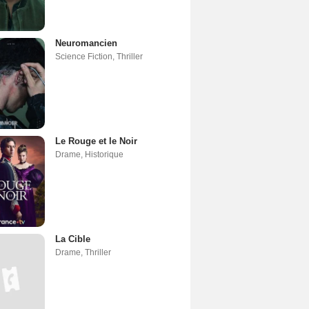
Neuromancien
Science Fiction
,
Thriller
Le Rouge et le Noir
Drame
,
Historique
La Cible
Drame
,
Thriller