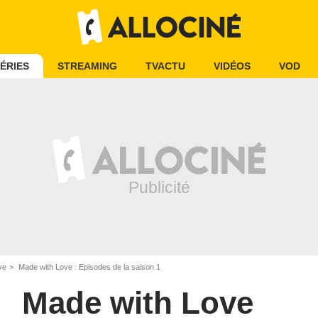
ÉRIES
STREAMING
TVACTU
VIDÉOS
VOD
ve
Made with Love : Episodes de la saison 1
Made with Love