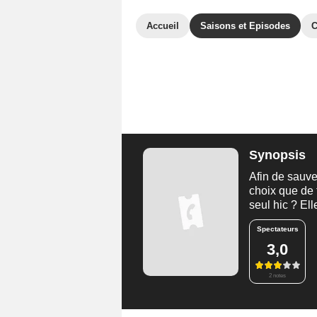
Accueil
Saisons et Episodes
C
Synopsis
Afin de sauve
choix que de 
seul hic ? Ell
Spectateurs
3,0
2 notes