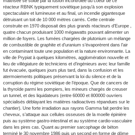
maitrisée se solde par la fusion incontrôlée du coeur de ce
réacteur RBNK typiquement soviétique jusqu’à son explosion
spectaculaire et lumineuse et au final, un incendie gigantesque
détruisant un toit de 10 000 mètres carrés. Cette centrale
construite en 1970 disposait des plus grands réacteurs d’Europe ,
quatre chacun produisant 1000 mégawatts pouvant alimenter un
million de foyers. Les fumées chargées de plutonium un mélange
de combustible de graphite et d’uranium s’évaporèrent dans l’air
en contaminant toute une population et la nature environnante. La
ville de Prypiat à quelques kilomètres, agglomération nouvelle et
lieu de villégiature de techniciens et d’ingénieurs avec leur famille
fut évacuée, quelques jours plus tard, dans la confusion et les
atermoiements politiques préservant la loi du silence et de la
corruption du régime soviétique de l’époque. Que de cancers de
la thyroïde parmi les pompiers, les mineurs chargés de creuser
un tunnel, et des liquidateurs (entre 60000 et 800000 ouvriers
spécialisés déblayant les matières radioactives répandues sur le
chantier). Une forte irradiation aux rayons Gamma fait perdre les
cheveux, s’attaque aux cellules osseuses de la moelle épinière
puis au système gastro-intestinal et au système cardio-vasculaire
dans les pires cas. Quant au premier sarcophage de béton
terminé le 30 novembre 1986 puis un second en forme de dôme