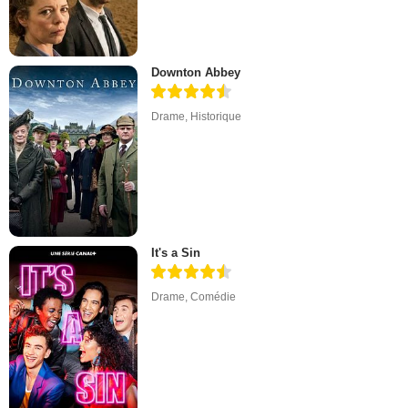
Downton Abbey
Drame
,
Historique
It's a Sin
Drame
,
Comédie