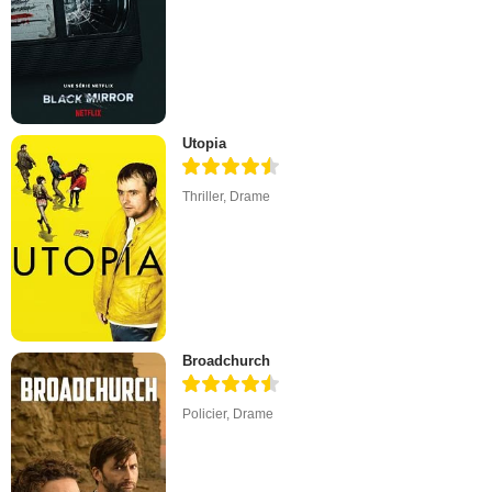
Utopia
Thriller
,
Drame
Broadchurch
Policier
,
Drame