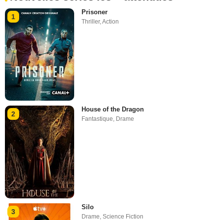
Prisoner
1
Thriller
,
Action
House of the Dragon
2
Fantastique
,
Drame
Silo
3
Drame
,
Science Fiction