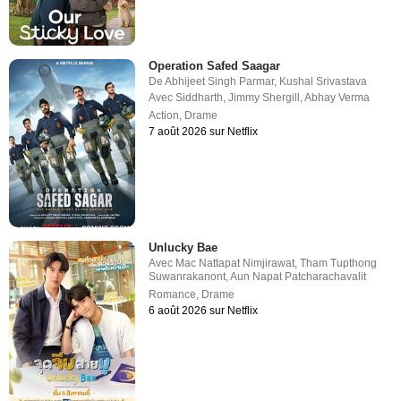
Operation Safed Saagar
De
Abhijeet Singh Parmar
,
Kushal Srivastava
Avec
Siddharth
,
Jimmy Shergill
,
Abhay Verma
Action
,
Drame
7 août 2026 sur Netflix
Unlucky Bae
Avec
Mac Nattapat Nimjirawat
,
Tham Tupthong
Suwanrakanont
,
Aun Napat Patcharachavalit
Romance
,
Drame
6 août 2026 sur Netflix