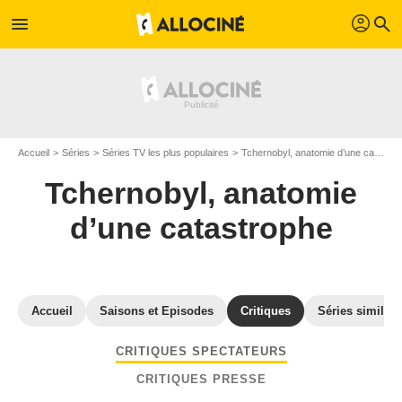
profil
menu
search
Accueil
Séries
Séries TV les plus populaires
Tchernobyl, anatomie d’une catastrophe
Tchernobyl, anatomie
d’une catastrophe
Accueil
Saisons et Episodes
Critiques
Séries similair
CRITIQUES SPECTATEURS
CRITIQUES PRESSE