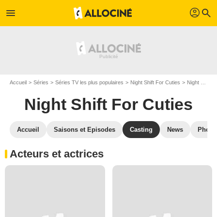
profil
menu
search
Accueil
Séries
Séries TV les plus populaires
Night Shift For Cuties
Night Shift For Cuties S01
Night Shift For Cuties
Accueil
Saisons et Episodes
Casting
News
Photo
Acteurs et actrices