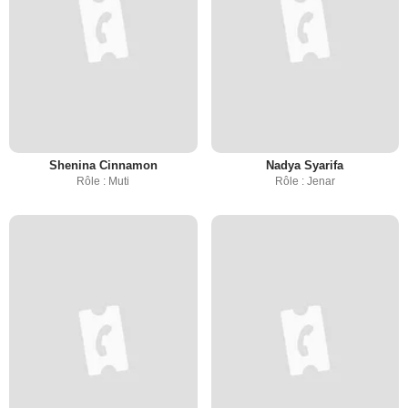
Shenina Cinnamon
Nadya Syarifa
Rôle : Muti
Rôle : Jenar