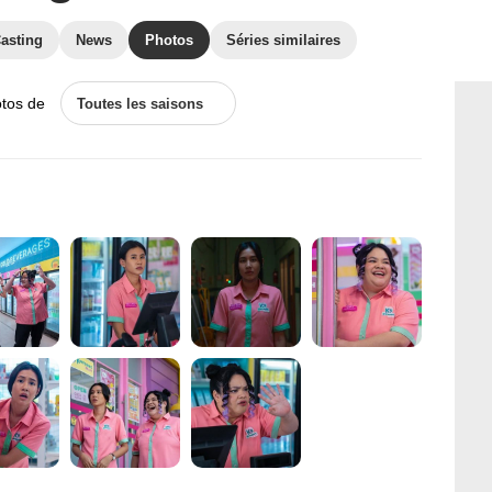
asting
News
Photos
Séries similaires
otos de
Toutes les saisons