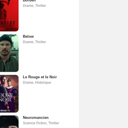
Borden
Drame
,
Thriller
Below
Drame
,
Thriller
Le Rouge et le Noir
Drame
,
Historique
Neuromancien
Science Fiction
,
Thriller