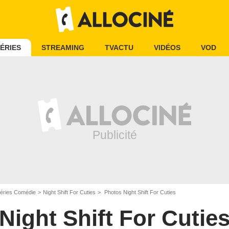
ÉRIES
STREAMING
TVACTU
VIDÉOS
VOD
éries Comédie
Night Shift For Cuties
Photos Night Shift For Cuties
Night Shift For Cutie