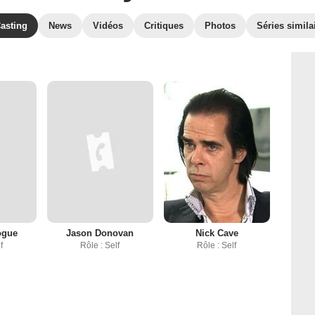
asting
News
Vidéos
Critiques
Photos
Séries simila
ogue
Jason Donovan
Nick Cave
f
Rôle : Self
Rôle : Self