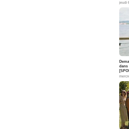
jeudi 
Demai
dans 
[SPO
mercr