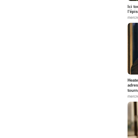
Ici t
l'épi
mercr
Heate
adres
tourn
mercr