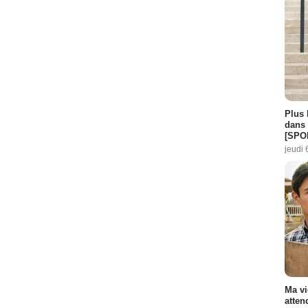
Plus 
dans 
[SPO
jeudi 
Ma vi
atten