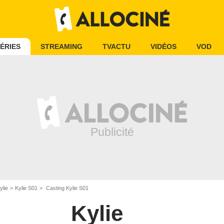
ÉRIES
STREAMING
TVACTU
VIDÉOS
VOD
ylie
Kylie S01
Casting Kylie S01
Kylie