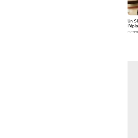
Un Si
l’épi
mercr