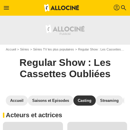
profil
menu
search
Accueil
Séries
Séries TV les plus populaires
Regular Show : Les Cassettes Oubliées
Regular Show : Les
Cassettes Oubliées
Accueil
Saisons et Episodes
Casting
Streaming
P
Acteurs et actrices