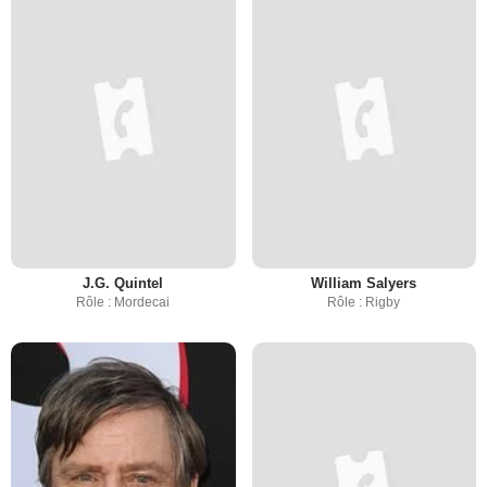
J.G. Quintel
William Salyers
Rôle : Mordecai
Rôle : Rigby