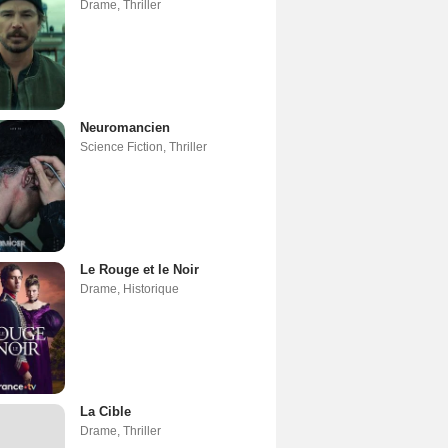
Drame
,
Thriller
Neuromancien
Science Fiction
,
Thriller
Le Rouge et le Noir
Drame
,
Historique
La Cible
Drame
,
Thriller