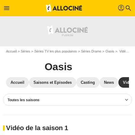
profil
menu
search
Accueil
Séries
Séries TV les plus populaires
Séries Drame
Oasis
Vidéos Oasis
Oasis
Accueil
Saisons et Episodes
Casting
News
Vidéo
Toutes les saisons
Vidéo de la saison 1