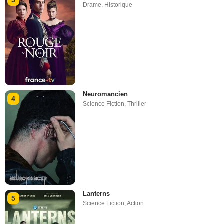
3
Drame
,
Historique
Neuromancien
4
Science Fiction
,
Thriller
Lanterns
5
Science Fiction
,
Action