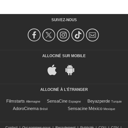
SUIVEZ-NOUS
ALLOCINÉ SUR MOBILE
ALLOCINÉ À L'ÉTRANGER
Filmstarts
SensaCine
Beyazperde
Allemagne
Espagne
Turquie
AdoroCinema
Sensacine México
Brésil
Mexique
Contact
|
Qui sommes-nous
|
Recrutement
|
Publicité
|
CGU
|
CGV
|