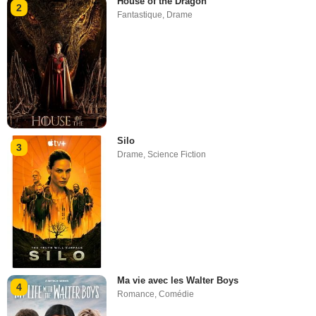
House of the Dragon
2
Fantastique
,
Drame
Silo
3
Drame
,
Science Fiction
Ma vie avec les Walter Boys
4
Romance
,
Comédie