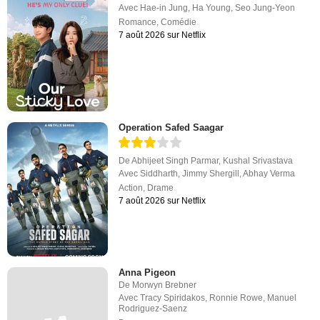
Avec
Hae-in Jung
,
Ha Young
,
Seo Jung-Yeon
Romance
,
Comédie
7 août 2026 sur Netflix
Operation Safed Saagar
De
Abhijeet Singh Parmar
,
Kushal Srivastava
Avec
Siddharth
,
Jimmy Shergill
,
Abhay Verma
Action
,
Drame
7 août 2026 sur Netflix
Anna Pigeon
De
Morwyn Brebner
Avec
Tracy Spiridakos
,
Ronnie Rowe
,
Manuel
Rodriguez-Saenz