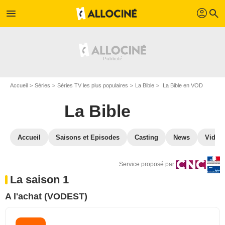
profil
menu
search
Accueil
Séries
Séries TV les plus populaires
La Bible
La Bible en VOD
La Bible
Accueil
Saisons et Episodes
Casting
News
Vidéo
Service proposé par
La saison 1
A l'achat (VODEST)