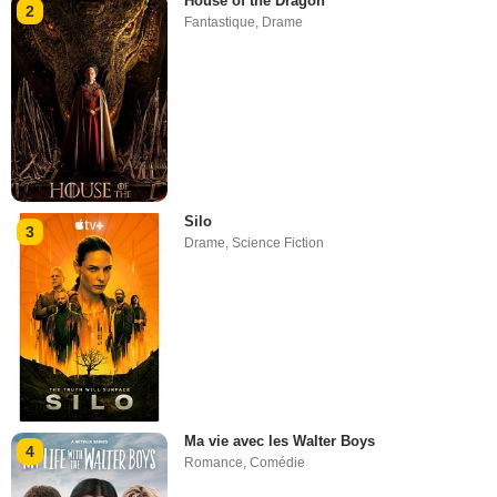
House of the Dragon
2
Fantastique
,
Drame
Silo
3
Drame
,
Science Fiction
Ma vie avec les Walter Boys
4
Romance
,
Comédie