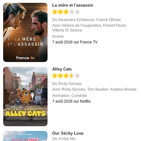
La mère et l'assassin
De
Alexandra Echkenazi
,
Franck Ollivier
Avec
Hélène de Fougerolles
,
Florent Peyre
,
Vittoria Di Savoia
Drame
7 août 2026 sur France.TV
Alley Cats
De
Ricky Gervais
Avec
Ricky Gervais
,
Tom Basden
,
Andrew Brooke
Animation
,
Comédie
7 août 2026 sur Netflix
Our Sticky Love
De
Ji-Hye Mo