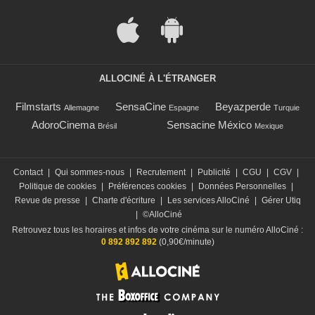
ALLOCINÉ À L'ÉTRANGER
Filmstarts
SensaCine
Beyazperde
Allemagne
Espagne
Turquie
AdoroCinema
Sensacine México
Brésil
Mexique
Contact
|
Qui sommes-nous
|
Recrutement
|
Publicité
|
CGU
|
CGV
|
Politique de cookies
|
Préférences cookies
|
Données Personnelles
|
Revue de presse
|
Charte d'écriture
|
Les services AlloCiné
|
Gérer Utiq
|
©AlloCiné
Retrouvez tous les horaires et infos de votre cinéma sur le numéro AlloCiné :
0 892 892 892
(0,90€/minute)