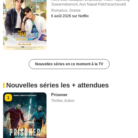
Suwanrakanont
,
Aun Napat Patcharachavalit
Romance
,
Drame
6 août 2026 sur Netflix
Nouvelles séries en ce moment à la TV
Nouvelles séries les + attendues
Prisoner
1
Thriller
,
Action