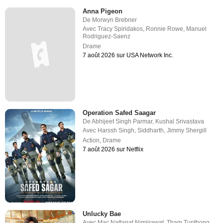
Anna Pigeon
De
Morwyn Brebner
Avec
Tracy Spiridakos
,
Ronnie Rowe
,
Manuel
Rodriguez-Saenz
Drame
7 août 2026 sur USA Network Inc.
Operation Safed Saagar
De
Abhijeet Singh Parmar
,
Kushal Srivastava
Avec
Harssh Singh
,
Siddharth
,
Jimmy Shergill
Action
,
Drame
7 août 2026 sur Netflix
Unlucky Bae
Avec
Mac Nattapat Nimjirawat
,
Tham Tupthong