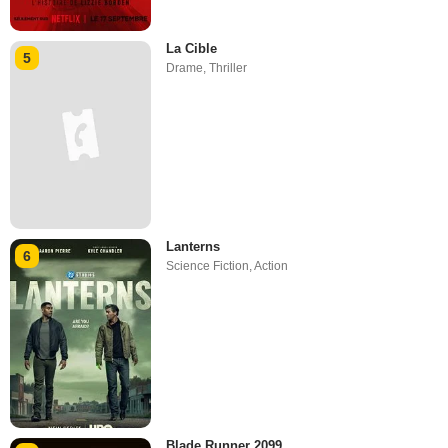
La Cible
5
Drame
,
Thriller
Lanterns
6
Science Fiction
,
Action
Blade Runner 2099