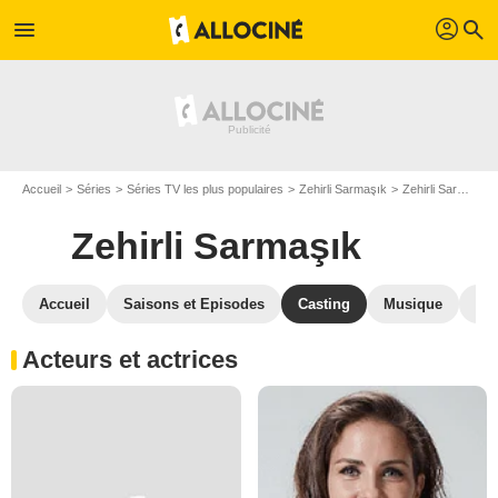
profil
menu
search
Accueil
Séries
Séries TV les plus populaires
Zehirli Sarmaşık
Zehirli Sarmaşık S01
Zehirli Sarmaşık
Accueil
Saisons et Episodes
Casting
Musique
Ph
Acteurs et actrices