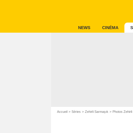
NEWS
CINÉMA
S
Accueil
Séries
Zehirli Sarmaşık
Photos Zehirl