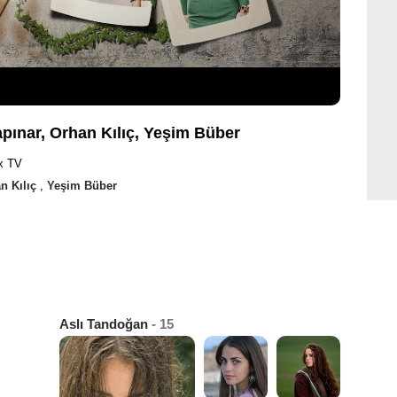
pınar, Orhan Kılıç, Yeşim Büber
x TV
n Kılıç
,
Yeşim Büber
Aslı Tandoğan
- 15