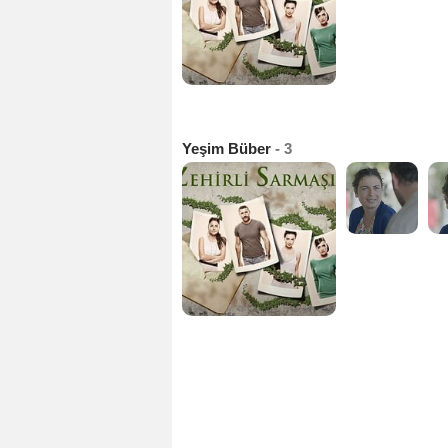
Yeşim Büber
- 3