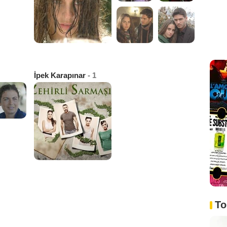
İpek Karapınar
- 1
To