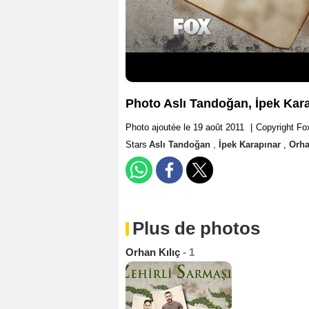
Photo Aslı Tandoğan, İpek Kara
Photo ajoutée le 19 août 2011
|
Copyright Fo
Stars
Aslı Tandoğan
,
İpek Karapınar
,
Orha
Plus de photos
Orhan Kılıç
- 1