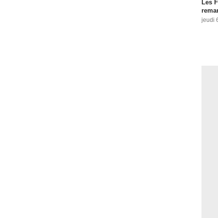
Les F
remar
jeudi 