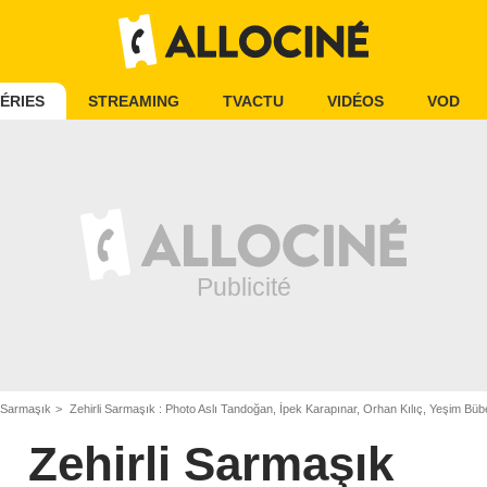
ÉRIES
STREAMING
TVACTU
VIDÉOS
VOD
i Sarmaşık
Zehirli Sarmaşık : Photo Aslı Tandoğan, İpek Karapınar, Orhan Kılıç, Yeşim Büb
Zehirli Sarmaşık