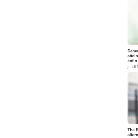
Demai
attei
enfin
jeudi 
The R
altern