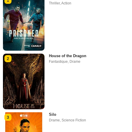
1
Thriller
,
Action
House of the Dragon
2
Fantastique
,
Drame
Silo
3
Drame
,
Science Fiction