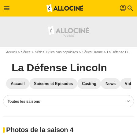
profil
menu
search
Accueil
Séries
Séries TV les plus populaires
Séries Drame
La Défense Lincoln
La Défense Lincoln
Accueil
Saisons et Episodes
Casting
News
Vidéo
Toutes les saisons
Photos de la saison 4