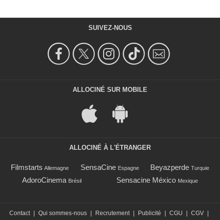
SUIVEZ-NOUS
ALLOCINÉ SUR MOBILE
ALLOCINÉ À L'ÉTRANGER
Filmstarts
SensaCine
Beyazperde
Allemagne
Espagne
Turquie
AdoroCinema
Sensacine México
Brésil
Mexique
Contact
|
Qui sommes-nous
|
Recrutement
|
Publicité
|
CGU
|
CGV
|