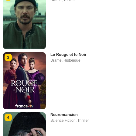
Drame
,
Thriller
Le Rouge et le Noir
3
Drame
,
Historique
Neuromancien
4
Science Fiction
,
Thriller