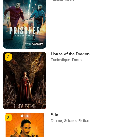
House of the Dragon
2
Fantastique
,
Drame
Silo
3
Drame
,
Science Fiction