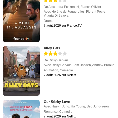
De
Alexandra Echkenazi
,
Franck Ollivier
Avec
Hélène de Fougerolles
,
Florent Peyre
,
Vittoria Di Savoia
Drame
7 août 2026 sur France.TV
Alley Cats
De
Ricky Gervais
Avec
Ricky Gervais
,
Tom Basden
,
Andrew Brooke
Animation
,
Comédie
7 août 2026 sur Netflix
Our Sticky Love
Avec
Hae-in Jung
,
Ha Young
,
Seo Jung-Yeon
Romance
,
Comédie
7 août 2026 sur Netflix