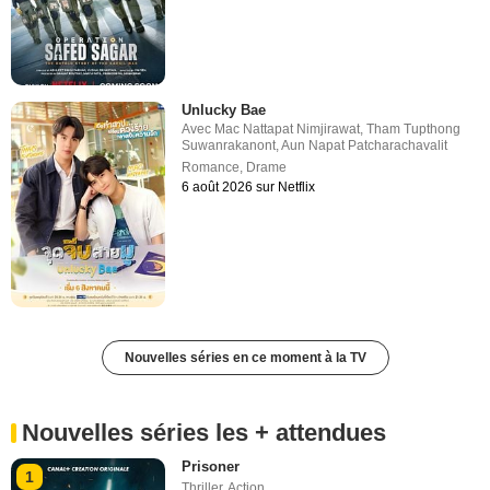
Unlucky Bae
Avec
Mac Nattapat Nimjirawat
,
Tham Tupthong
Suwanrakanont
,
Aun Napat Patcharachavalit
Romance
,
Drame
6 août 2026 sur Netflix
Nouvelles séries en ce moment à la TV
Nouvelles séries les + attendues
Prisoner
1
Thriller
,
Action