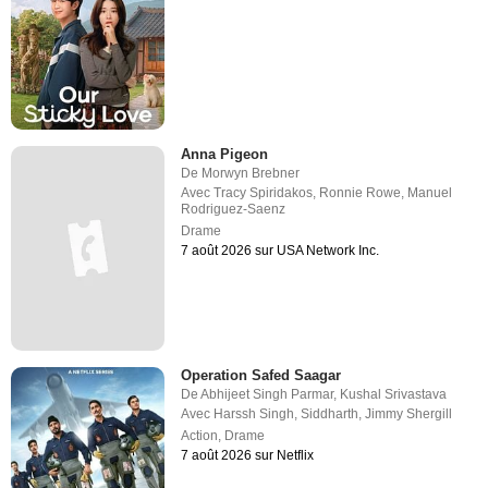
Anna Pigeon
De
Morwyn Brebner
Avec
Tracy Spiridakos
,
Ronnie Rowe
,
Manuel
Rodriguez-Saenz
Drame
7 août 2026 sur USA Network Inc.
Operation Safed Saagar
De
Abhijeet Singh Parmar
,
Kushal Srivastava
Avec
Harssh Singh
,
Siddharth
,
Jimmy Shergill
Action
,
Drame
7 août 2026 sur Netflix