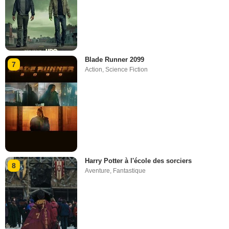
Blade Runner 2099
7
Action
,
Science Fiction
Harry Potter à l'école des sorciers
8
Aventure
,
Fantastique