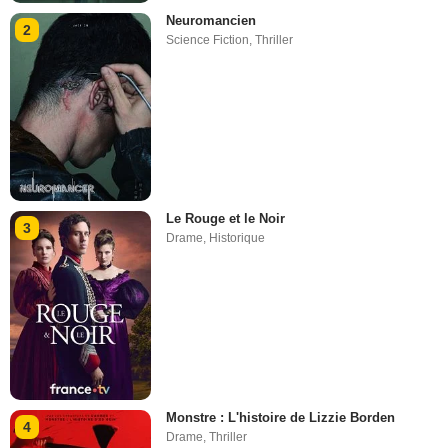
Neuromancien
2
Science Fiction
,
Thriller
Le Rouge et le Noir
3
Drame
,
Historique
Monstre : L'histoire de Lizzie Borden
4
Drame
,
Thriller