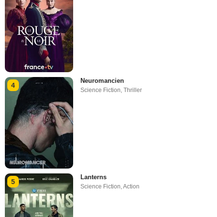
Neuromancien
4
Science Fiction
,
Thriller
Lanterns
5
Science Fiction
,
Action