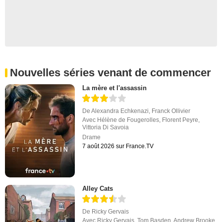
Nouvelles séries venant de commencer
La mère et l'assassin
De
Alexandra Echkenazi
,
Franck Ollivier
Avec
Hélène de Fougerolles
,
Florent Peyre
,
Vittoria Di Savoia
Drame
7 août 2026 sur France.TV
Alley Cats
De
Ricky Gervais
Avec
Ricky Gervais
,
Tom Basden
,
Andrew Brooke