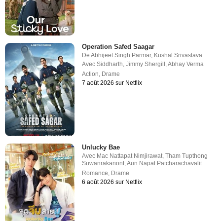
Operation Safed Saagar
De
Abhijeet Singh Parmar
,
Kushal Srivastava
Avec
Siddharth
,
Jimmy Shergill
,
Abhay Verma
Action
,
Drame
7 août 2026 sur Netflix
Unlucky Bae
Avec
Mac Nattapat Nimjirawat
,
Tham Tupthong
Suwanrakanont
,
Aun Napat Patcharachavalit
Romance
,
Drame
6 août 2026 sur Netflix