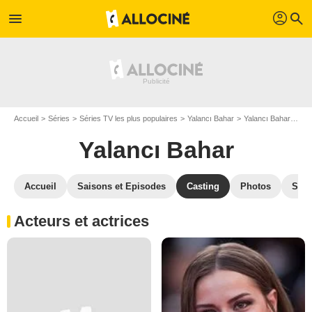
profil
menu
search
Accueil
Séries
Séries TV les plus populaires
Yalancı Bahar
Yalancı Bahar S01
Yalancı Bahar
Accueil
Saisons et Episodes
Casting
Photos
Séri
Acteurs et actrices