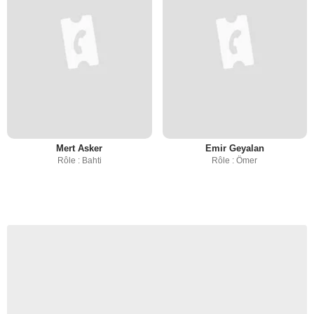
Mert Asker
Emir Geyalan
Rôle : Bahti
Rôle : Ömer