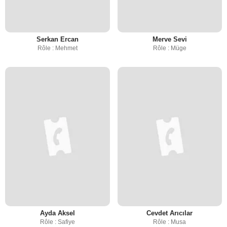
Serkan Ercan
Merve Sevi
Rôle : Mehmet
Rôle : Müge
Ayda Aksel
Cevdet Arıcılar
Rôle : Safiye
Rôle : Musa