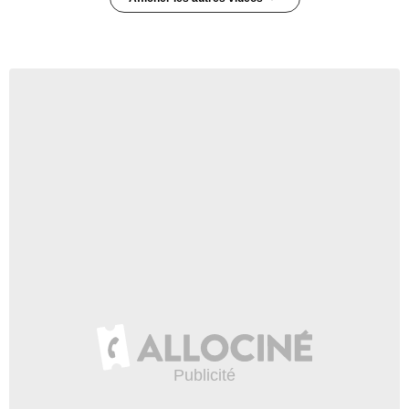
Chasing Life - saison 1 -
épisode 11 Teaser VO
2 187 vues
-
Il y a 11 ans
0:15
Chasing Life - saison 1 -
épisode 10 Teaser VO
293 vues
-
Il y a 12 ans
0:30
Chasing Life - saison 1 -
épisode 9 Teaser VO
293 vues
-
Il y a 12 ans
0:30