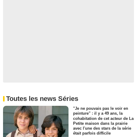
Chasing Life - saison 1 -
épisode 8 Teaser VO
169 vues
-
Il y a 12 ans
0:30
Chasing Life - saison 1 -
épisode 7 Teaser VO
232 vues
-
Il y a 12 ans
0:30
Chasing Life - saison 1 -
épisode 6 Teaser VO
Toutes les news Séries
157 vues
-
Il y a 12 ans
"Je ne pouvais pas le voir en
peinture" : il y a 49 ans, la
cohabitation de cet acteur de La
0:30
Petite maison dans la prairie
avec l'une des stars de la série
était parfois difficile
Chasing Life - saison 1 -