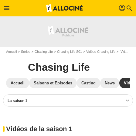
profil
menu
search
Accueil
Séries
Chasing Life
Chasing Life S01
Vidéos Chasing Life
Vidéos Chasing Life S01
Chasing Life
Accueil
Saisons et Episodes
Casting
News
Vidéo
La saison 1
Vidéos de la saison 1