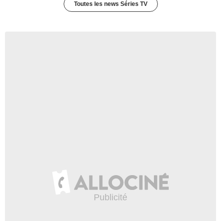
Toutes les news Séries TV
493 vues
-
Il y a 12 ans
0:30
Chasing Life - saison 1
Bande-annonce VO
17 013 vues
-
Il y a 12 ans
1:00