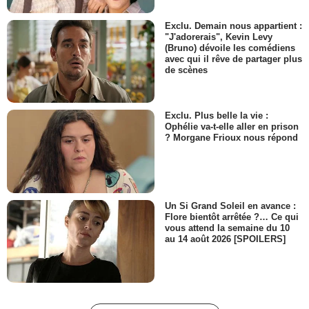
épisode 5 Teaser VO
167 vues
-
Il y a 12 ans
Exclu. Demain nous appartient :
"J'adorerais", Kevin Levy
(Bruno) dévoile les comédiens
avec qui il rêve de partager plus
0:15
de scènes
Chasing Life - saison 1 -
épisode 4 Teaser VO
Exclu. Plus belle la vie :
190 vues
-
Il y a 12 ans
Ophélie va-t-elle aller en prison
? Morgane Frioux nous répond
0:30
Chasing Life - saison 1 -
épisode 3 Teaser VO
Un Si Grand Soleil en avance :
Flore bientôt arrêtée ?… Ce qui
165 vues
-
Il y a 12 ans
vous attend la semaine du 10
au 14 août 2026 [SPOILERS]
0:30
Chasing Life - saison 1 -
épisode 2 Teaser VO