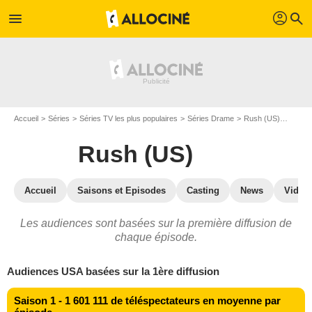
profil
menu
search
Accueil
Séries
Séries TV les plus populaires
Séries Drame
Rush (US)
Rush 
Rush (US)
Accueil
Saisons et Episodes
Casting
News
Vidéo
Les audiences sont basées sur la première diffusion de
chaque épisode.
Audiences USA basées sur la 1ère diffusion
Saison 1 - 1 601 111 de téléspectateurs en moyenne par