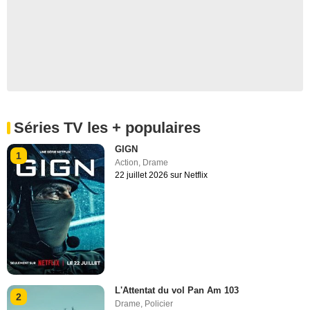
Séries TV les + populaires
GIGN
1
Action
,
Drame
22 juillet 2026 sur Netflix
L'Attentat du vol Pan Am 103
2
Drame
,
Policier