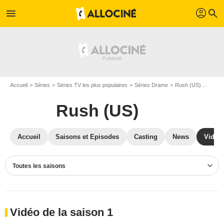
profil
menu
search
Accueil
Séries
Séries TV les plus populaires
Séries Drame
Rush (US)
Vidéo
Rush (US)
Accueil
Saisons et Episodes
Casting
News
Vidéo
Toutes les saisons
Vidéo de la saison 1