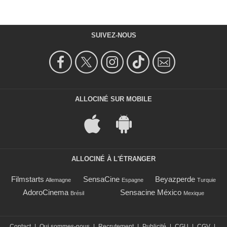
SUIVEZ-NOUS
ALLOCINÉ SUR MOBILE
ALLOCINÉ À L'ÉTRANGER
Filmstarts
SensaCine
Beyazperde
Allemagne
Espagne
Turquie
AdoroCinema
Sensacine México
Brésil
Mexique
Contact
|
Qui sommes-nous
|
Recrutement
|
Publicité
|
CGU
|
CGV
|