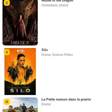
House of the Dragon
2
Fantastique
,
Drame
Silo
3
Drame
,
Science Fiction
La Petite maison dans la prairie
4
Drame