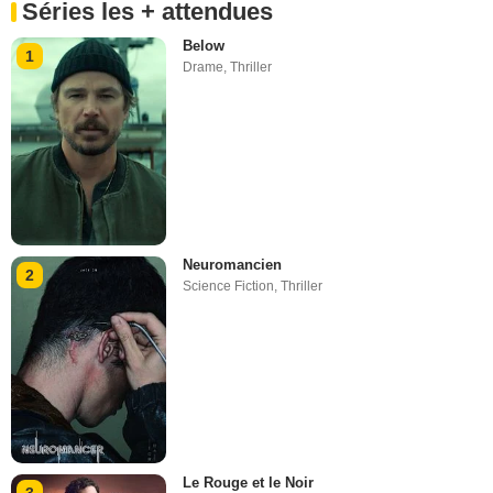
Séries les + attendues
Below
1
Drame
,
Thriller
Neuromancien
2
Science Fiction
,
Thriller
Le Rouge et le Noir