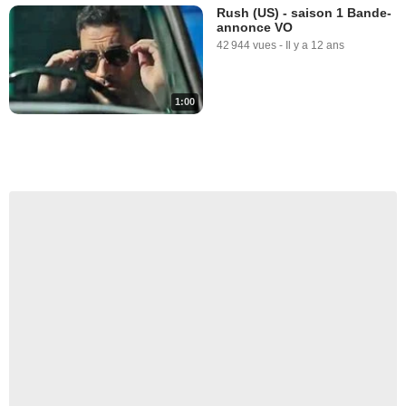
Rush (US) - saison 1 Bande-
annonce VO
42 944 vues
-
Il y a 12 ans
1:00