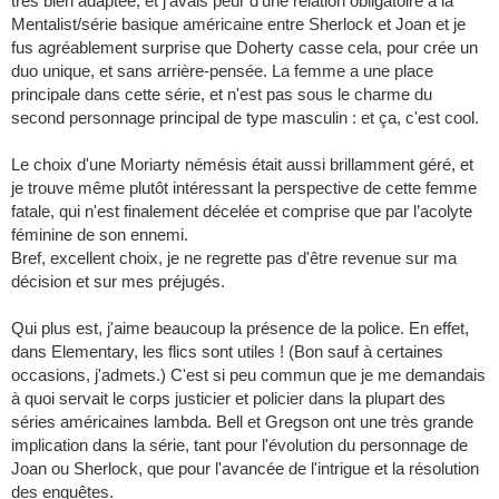
très bien adaptée, et j'avais peur d'une relation obligatoire à la
Mentalist/série basique américaine entre Sherlock et Joan et je
fus agréablement surprise que Doherty casse cela, pour crée un
duo unique, et sans arrière-pensée. La femme a une place
principale dans cette série, et n'est pas sous le charme du
second personnage principal de type masculin : et ça, c'est cool.
Le choix d'une Moriarty némésis était aussi brillamment géré, et
je trouve même plutôt intéressant la perspective de cette femme
fatale, qui n'est finalement décelée et comprise que par l’acolyte
féminine de son ennemi.
Bref, excellent choix, je ne regrette pas d'être revenue sur ma
décision et sur mes préjugés.
Qui plus est, j'aime beaucoup la présence de la police. En effet,
dans Elementary, les flics sont utiles ! (Bon sauf à certaines
occasions, j'admets.) C'est si peu commun que je me demandais
à quoi servait le corps justicier et policier dans la plupart des
séries américaines lambda. Bell et Gregson ont une très grande
implication dans la série, tant pour l'évolution du personnage de
Joan ou Sherlock, que pour l'avancée de l'intrigue et la résolution
des enquêtes.