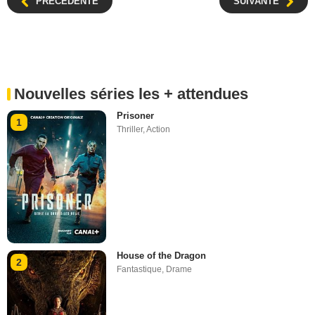
PRÉCÉDENTE
SUIVANTE
Nouvelles séries les + attendues
Prisoner
1
Thriller
,
Action
House of the Dragon
2
Fantastique
,
Drame