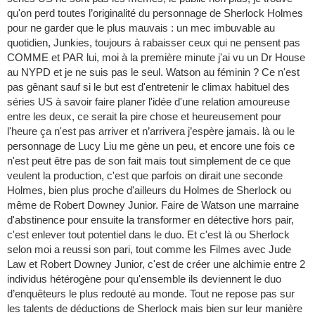
qu'on perd toutes l’originalité du personnage de Sherlock Holmes
pour ne garder que le plus mauvais : un mec imbuvable au
quotidien, Junkies, toujours à rabaisser ceux qui ne pensent pas
COMME et PAR lui, moi à la première minute j'ai vu un Dr House
au NYPD et je ne suis pas le seul. Watson au féminin ? Ce n'est
pas gênant sauf si le but est d'entretenir le climax habituel des
séries US à savoir faire planer l'idée d'une relation amoureuse
entre les deux, ce serait la pire chose et heureusement pour
l'heure ça n'est pas arriver et n’arrivera j’espère jamais. là ou le
personnage de Lucy Liu me gène un peu, et encore une fois ce
n'est peut être pas de son fait mais tout simplement de ce que
veulent la production, c'est que parfois on dirait une seconde
Holmes, bien plus proche d'ailleurs du Holmes de Sherlock ou
même de Robert Downey Junior. Faire de Watson une marraine
d'abstinence pour ensuite la transformer en détective hors pair,
c'est enlever tout potentiel dans le duo. Et c'est là ou Sherlock
selon moi a reussi son pari, tout comme les Filmes avec Jude
Law et Robert Downey Junior, c'est de créer une alchimie entre 2
individus hétérogène pour qu'ensemble ils deviennent le duo
d’enquêteurs le plus redouté au monde. Tout ne repose pas sur
les talents de déductions de Sherlock mais bien sur leur manière