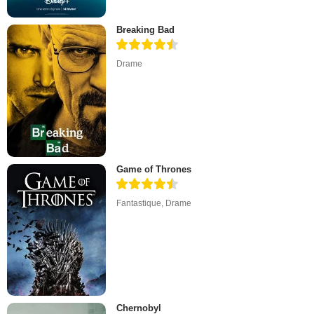
Breaking Bad
Drame
Game of Thrones
Fantastique
,
Drame
Chernobyl