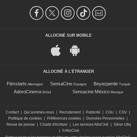
ALLOCINÉ SUR MOBILE
ALLOCINÉ À L'ÉTRANGER
Filmstarts
SensaCine
Beyazperde
Allemagne
Espagne
Turquie
AdoroCinema
Sensacine México
Brésil
Mexique
Contact
|
Qui sommes-nous
|
Recrutement
|
Publicité
|
CGU
|
CGV
|
Politique de cookies
|
Préférences cookies
|
Données Personnelles
|
Revue de presse
|
Charte d'écriture
|
Les services AlloCiné
|
Gérer Utiq
|
©AlloCiné