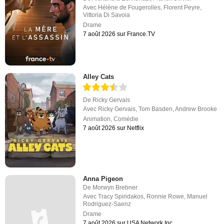
Avec
Hélène de Fougerolles
,
Florent Peyre
,
Vittoria Di Savoia
Drame
7 août 2026 sur France.TV
Alley Cats
De
Ricky Gervais
Avec
Ricky Gervais
,
Tom Basden
,
Andrew Brooke
Animation
,
Comédie
7 août 2026 sur Netflix
Anna Pigeon
De
Morwyn Brebner
Avec
Tracy Spiridakos
,
Ronnie Rowe
,
Manuel
Rodriguez-Saenz
Drame
7 août 2026 sur USA Network Inc.