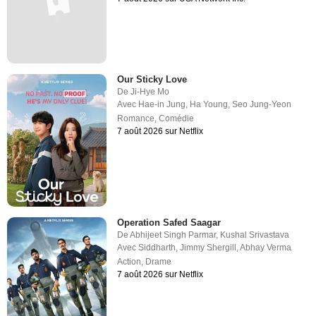
Our Sticky Love
De
Ji-Hye Mo
Avec
Hae-in Jung
,
Ha Young
,
Seo Jung-Yeon
Romance
,
Comédie
7 août 2026 sur Netflix
Operation Safed Saagar
De
Abhijeet Singh Parmar
,
Kushal Srivastava
Avec
Siddharth
,
Jimmy Shergill
,
Abhay Verma
Action
,
Drame
7 août 2026 sur Netflix