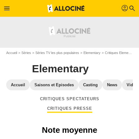
profil
menu
search
Accueil
Séries
Séries TV les plus populaires
Elementary
Critiques Elementary
Elementary
Accueil
Saisons et Episodes
Casting
News
Vidéo
CRITIQUES SPECTATEURS
CRITIQUES PRESSE
Note moyenne