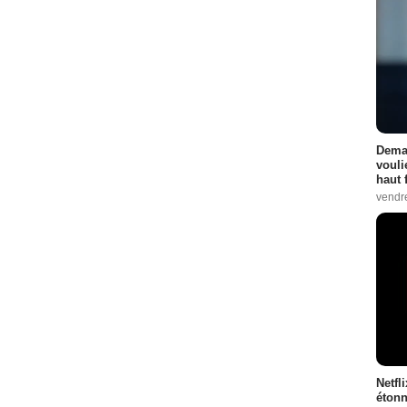
Demai
vouli
haut 
vendr
Netfl
étonn