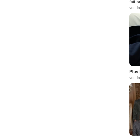
fait 
vendr
Plus 
vendr