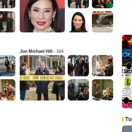
Jon Michael Hill
- 164
To