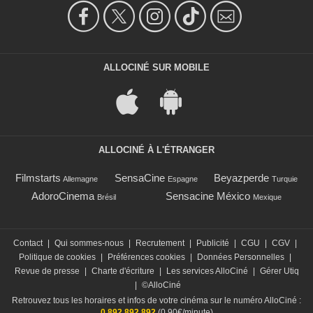
ALLOCINÉ SUR MOBILE
ALLOCINÉ À L'ÉTRANGER
Filmstarts
SensaCine
Beyazperde
Allemagne
Espagne
Turquie
AdoroCinema
Sensacine México
Brésil
Mexique
Contact
|
Qui sommes-nous
|
Recrutement
|
Publicité
|
CGU
|
CGV
|
Politique de cookies
|
Préférences cookies
|
Données Personnelles
|
Revue de presse
|
Charte d'écriture
|
Les services AlloCiné
|
Gérer Utiq
|
©AlloCiné
Retrouvez tous les horaires et infos de votre cinéma sur le numéro AlloCiné :
0 892 892 892
(0,90€/minute)