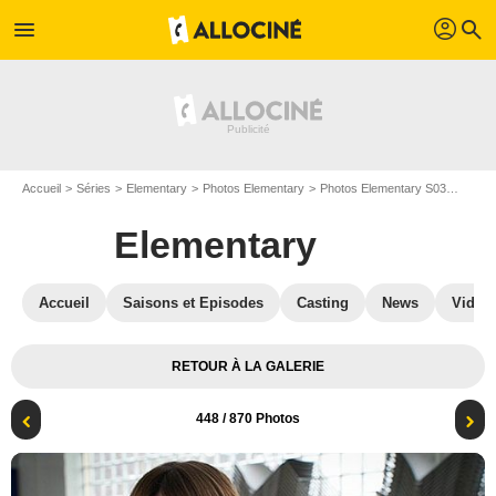
profil
menu
search
Accueil
Séries
Elementary
Photos Elementary
Photos Elementary S03
Elemen
Elementary
Accueil
Saisons et Episodes
Casting
News
Vidéo
RETOUR À LA GALERIE
448
/ 870 Photos