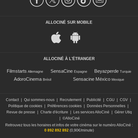
ALLOCINÉ SUR MOBILE
ALLOCINÉ À L'ÉTRANGER
Filmstarts
SensaCine
Beyazperde
Allemagne
Espagne
Turquie
AdoroCinema
Sensacine México
Brésil
Mexique
Contact
|
Qui sommes-nous
|
Recrutement
|
Publicité
|
CGU
|
CGV
|
Politique de cookies
|
Préférences cookies
|
Données Personnelles
|
Revue de presse
|
Charte d'écriture
|
Les services AlloCiné
|
Gérer Utiq
|
©AlloCiné
Retrouvez tous les horaires et infos de votre cinéma sur le numéro AlloCiné :
0 892 892 892
(0,90€/minute)