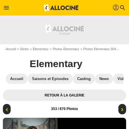
profil
menu
search
Accueil
Séries
Elementary
Photos Elementary
Photos Elementary S04
Elemen
Elementary
Accueil
Saisons et Episodes
Casting
News
Vidéo
RETOUR À LA GALERIE
353
/ 870 Photos