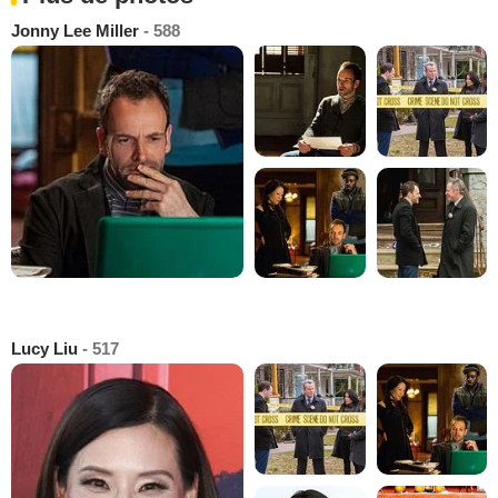
Jonny Lee Miller
- 588
Lucy Liu
- 517