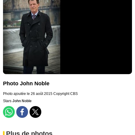
Photo John Noble
Photo ajoutée le 26 août 2015
Copyright CBS
Stars
John Noble
Plus de photos