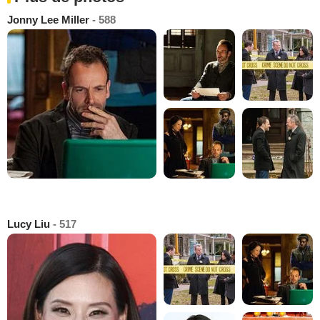
Jonny Lee Miller
- 588
Lucy Liu
- 517