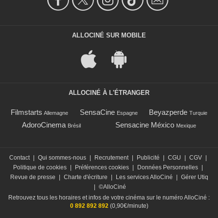
ALLOCINÉ SUR MOBILE
ALLOCINÉ À L'ÉTRANGER
Filmstarts
SensaCine
Beyazperde
Allemagne
Espagne
Turquie
AdoroCinema
Sensacine México
Brésil
Mexique
Contact
|
Qui sommes-nous
|
Recrutement
|
Publicité
|
CGU
|
CGV
|
Politique de cookies
|
Préférences cookies
|
Données Personnelles
|
Revue de presse
|
Charte d'écriture
|
Les services AlloCiné
|
Gérer Utiq
|
©AlloCiné
Retrouvez tous les horaires et infos de votre cinéma sur le numéro AlloCiné :
0 892 892 892
(0,90€/minute)