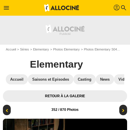
profil
menu
search
Accueil
Séries
Elementary
Photos Elementary
Photos Elementary S04
Elemen
Elementary
Accueil
Saisons et Episodes
Casting
News
Vidéo
RETOUR À LA GALERIE
352
/ 870 Photos