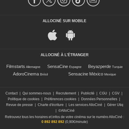
ALLOCINÉ SUR MOBILE
ALLOCINÉ À L'ÉTRANGER
Filmstarts
SensaCine
Beyazperde
Allemagne
Espagne
Turquie
AdoroCinema
Sensacine México
Brésil
Mexique
Contact
|
Qui sommes-nous
|
Recrutement
|
Publicité
|
CGU
|
CGV
|
Politique de cookies
|
Préférences cookies
|
Données Personnelles
|
Revue de presse
|
Charte d'écriture
|
Les services AlloCiné
|
Gérer Utiq
|
©AlloCiné
Retrouvez tous les horaires et infos de votre cinéma sur le numéro AlloCiné :
0 892 892 892
(0,90€/minute)