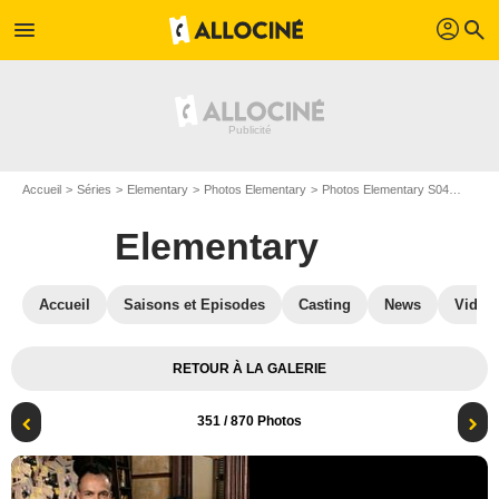
profil
menu
search
Accueil
Séries
Elementary
Photos Elementary
Photos Elementary S04
Elemen
Elementary
Accueil
Saisons et Episodes
Casting
News
Vidéo
RETOUR À LA GALERIE
351
/ 870 Photos