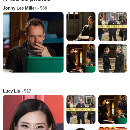
Jonny Lee Miller
- 588
Lucy Liu
- 517