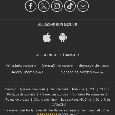
ALLOCINÉ SUR MOBILE
ALLOCINÉ À L'ÉTRANGER
Filmstarts
SensaCine
Beyazperde
Allemagne
Espagne
Turquie
AdoroCinema
Sensacine México
Brésil
Mexique
Contact
|
Qui sommes-nous
|
Recrutement
|
Publicité
|
CGU
|
CGV
|
Politique de cookies
|
Préférences cookies
|
Données Personnelles
|
Revue de presse
|
Charte d'écriture
|
Les services AlloCiné
|
Gérer Utiq
|
©AlloCiné
Retrouvez tous les horaires et infos de votre cinéma sur le numéro AlloCiné :
0 892 892 892
(0,90€/minute)