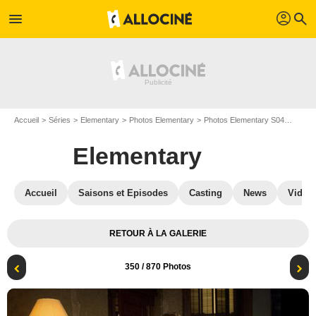
profil
menu
search
Accueil
Séries
Elementary
Photos Elementary
Photos Elementary S04
Elemen
Elementary
Accueil
Saisons et Episodes
Casting
News
Vidéo
RETOUR À LA GALERIE
350
/ 870 Photos