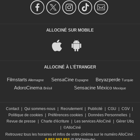
ALLOCINÉ SUR MOBILE
ALLOCINÉ À L'ÉTRANGER
Filmstarts
SensaCine
Beyazperde
Allemagne
Espagne
Turquie
AdoroCinema
Sensacine México
Brésil
Mexique
Contact
|
Qui sommes-nous
|
Recrutement
|
Publicité
|
CGU
|
CGV
|
Politique de cookies
|
Préférences cookies
|
Données Personnelles
|
Revue de presse
|
Charte d'écriture
|
Les services AlloCiné
|
Gérer Utiq
|
©AlloCiné
Retrouvez tous les horaires et infos de votre cinéma sur le numéro AlloCiné :
0 892 892 892
(0,90€/minute)