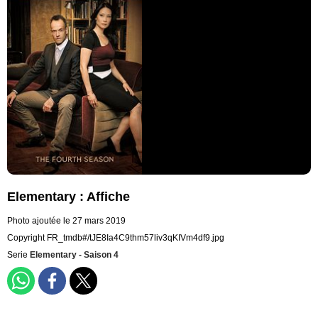
Elementary : Affiche
Photo ajoutée le 27 mars 2019
Copyright FR_tmdb#/tJE8Ia4C9thm57liv3qKIVm4df9.jpg
Serie
Elementary - Saison 4