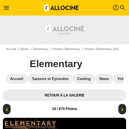
profil
menu
search
Accueil
Séries
Elementary
Posters Elementary
Posters Elementary S04
Elem
Elementary
Accueil
Saisons et Episodes
Casting
News
Vidéo
RETOUR À LA GALERIE
26
/ 870 Photos