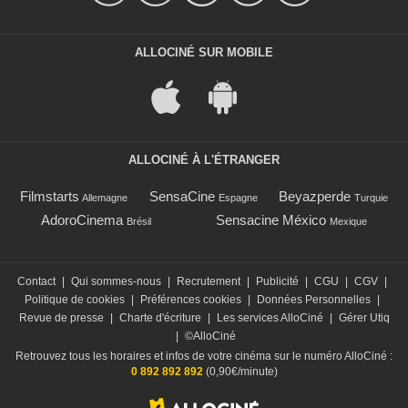
ALLOCINÉ SUR MOBILE
ALLOCINÉ À L'ÉTRANGER
Filmstarts
SensaCine
Beyazperde
Allemagne
Espagne
Turquie
AdoroCinema
Sensacine México
Brésil
Mexique
Contact
|
Qui sommes-nous
|
Recrutement
|
Publicité
|
CGU
|
CGV
|
Politique de cookies
|
Préférences cookies
|
Données Personnelles
|
Revue de presse
|
Charte d'écriture
|
Les services AlloCiné
|
Gérer Utiq
|
©AlloCiné
Retrouvez tous les horaires et infos de votre cinéma sur le numéro AlloCiné :
0 892 892 892
(0,90€/minute)