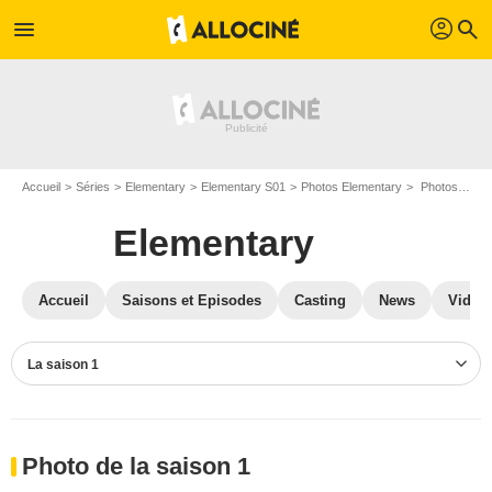
profil
menu
search
Accueil
Séries
Elementary
Elementary S01
Photos Elementary
Photos Elementary S01
Elementary
Accueil
Saisons et Episodes
Casting
News
Vidéo
La saison 1
Photo de la saison 1