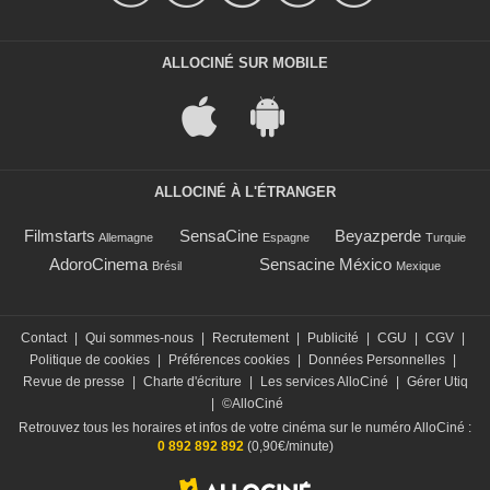
ALLOCINÉ SUR MOBILE
ALLOCINÉ À L'ÉTRANGER
Filmstarts
SensaCine
Beyazperde
Allemagne
Espagne
Turquie
AdoroCinema
Sensacine México
Brésil
Mexique
Contact
|
Qui sommes-nous
|
Recrutement
|
Publicité
|
CGU
|
CGV
|
Politique de cookies
|
Préférences cookies
|
Données Personnelles
|
Revue de presse
|
Charte d'écriture
|
Les services AlloCiné
|
Gérer Utiq
|
©AlloCiné
Retrouvez tous les horaires et infos de votre cinéma sur le numéro AlloCiné :
0 892 892 892
(0,90€/minute)