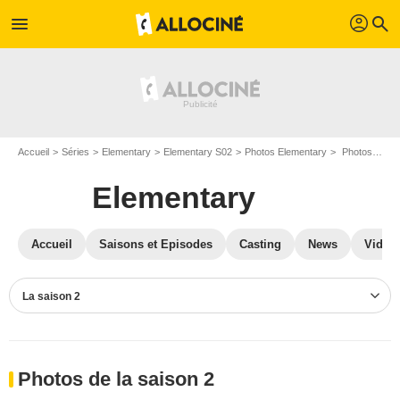
profil
menu
search
Accueil
Séries
Elementary
Elementary S02
Photos Elementary
Photos Elementary S02
Elementary
Accueil
Saisons et Episodes
Casting
News
Vidéo
La saison 2
Photos de la saison 2