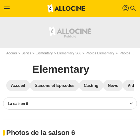
profil
menu
search
Accueil
Séries
Elementary
Elementary S06
Photos Elementary
Photos Elementary S06
Elementary
Accueil
Saisons et Episodes
Casting
News
Vidéo
La saison 6
Photos de la saison 6