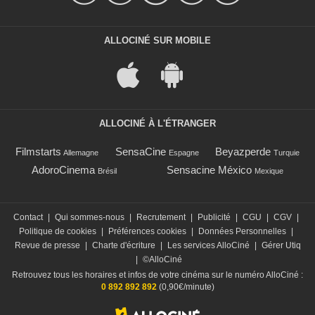
ALLOCINÉ SUR MOBILE
ALLOCINÉ À L'ÉTRANGER
Filmstarts
SensaCine
Beyazperde
Allemagne
Espagne
Turquie
AdoroCinema
Sensacine México
Brésil
Mexique
Contact
|
Qui sommes-nous
|
Recrutement
|
Publicité
|
CGU
|
CGV
|
Politique de cookies
|
Préférences cookies
|
Données Personnelles
|
Revue de presse
|
Charte d'écriture
|
Les services AlloCiné
|
Gérer Utiq
|
©AlloCiné
Retrouvez tous les horaires et infos de votre cinéma sur le numéro AlloCiné :
0 892 892 892
(0,90€/minute)