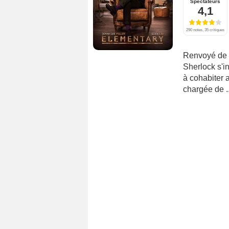
Spectateurs
4,1
290 notes, 35 critiques
Renvoyé de L
Sherlock s'i
à cohabiter 
chargée de ..