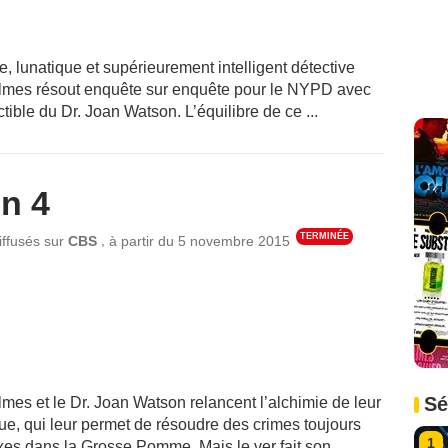
e, lunatique et supérieurement intelligent détective
lmes résout enquête sur enquête pour le NYPD avec
ctible du Dr. Joan Watson. L’équilibre de ce ...
n 4
TERMINÉE
,
iffusés sur
CBS
à partir du
5 novembre 2015
Sé
mes et le Dr. Joan Watson relancent l’alchimie de leur
que, qui leur permet de résoudre des crimes toujours
1
es dans la Grosse Pomme. Mais le ver fait son ...