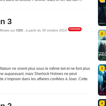
n 3
TERMINÉE
,
iffusés sur
CBS
à partir du
30 octobre 2014
2
3
Watson ne vivent plus sous le même toit et ne font plus
e auparavant, mais Sherlock Holmes ne peut
e s’imposer dans les affaires confiées à Joan. Cette
4
n 2