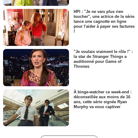
épisode 8 Teaser VO
11 137 vues
-
Il y a 13 ans
HPI : "Je ne vais plus rien
toucher", une actrice de la série
lance une cagnotte en ligne
pour l'aider à payer ses factures
0:30
!
Elementary - saison 1 -
épisode 7 Teaser VO
"Je voulais vraiment le rôle !" :
11 369 vues
-
Il y a 13 ans
la star de Stranger Things a
auditionné pour Game of
Thrones
0:19
Elementary - saison 1 -
épisode 6 Teaser VO
À binge-watcher ce week-end :
déconseillée aux moins de 16
274 vues
-
Il y a 13 ans
ans, cette série signée Ryan
Murphy va vous captiver
0:19
Elementary - saison 1 -
épisode 5 Teaser VO