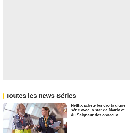
Elementary - saison 1 -
épisode 12 Teaser VO
1 696 vues
-
Il y a 13 ans
0:20
Elementary - saison 1 -
épisode 10 Teaser VO
416 vues
-
Il y a 13 ans
0:19
Elementary - saison 1 -
épisode 9 Teaser VO
Toutes les news Séries
168 vues
-
Il y a 13 ans
Netflix achète les droits d'une
série avec la star de Matrix et
du Seigneur des anneaux
0:18
Elementary - saison 1 -