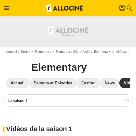
profil
menu
search
Accueil
Séries
Elementary
Elementary S01
Vidéos Elementary
Vidéos Elementary S01
Elementary
Accueil
Saisons et Episodes
Casting
News
Vidéo
La saison 1
Vidéos de la saison 1