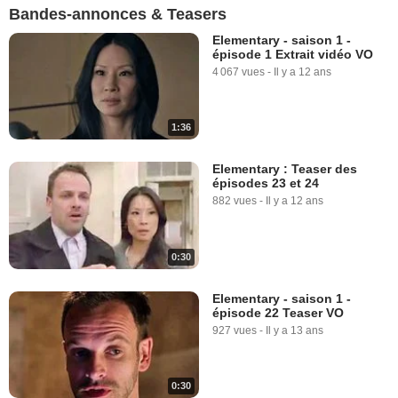
Bandes-annonces & Teasers
Elementary - saison 1 -
épisode 1 Extrait vidéo VO
4 067 vues
-
Il y a 12 ans
1:36
Elementary : Teaser des
épisodes 23 et 24
882 vues
-
Il y a 12 ans
0:30
Elementary - saison 1 -
épisode 22 Teaser VO
927 vues
-
Il y a 13 ans
0:30