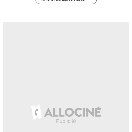
Elementary - saison 1 -
épisode 16 Teaser VO
265 vues
-
Il y a 13 ans
0:20
Elementary - saison 1 -
épisode 14 Teaser VO
369 vues
-
Il y a 13 ans
0:30
Elementary - saison 1 -
épisode 13 Teaser VO
348 vues
-
Il y a 13 ans
0:19