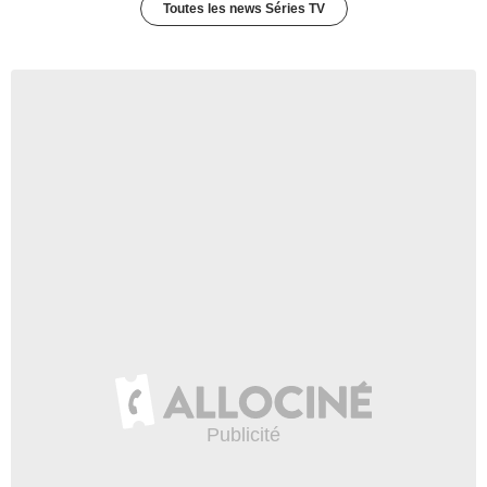
Toutes les news Séries TV
200 vues
-
Il y a 13 ans
0:18
Elementary - saison 1 -
épisode 4 Teaser VO
196 vues
-
Il y a 13 ans
0:19
Elementary - saison 1 -
épisode 3 Teaser VO
320 vues
-
Il y a 13 ans
0:20
Elementary - saison 1
Bande-annonce (2) VO