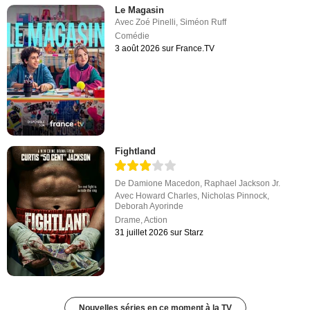
Le Magasin
Avec
Zoé Pinelli
,
Siméon Ruff
Comédie
3 août 2026 sur France.TV
Fightland
De
Damione Macedon
,
Raphael Jackson Jr.
Avec
Howard Charles
,
Nicholas Pinnock
,
Deborah Ayorinde
Drame
,
Action
31 juillet 2026 sur Starz
Nouvelles séries en ce moment à la TV