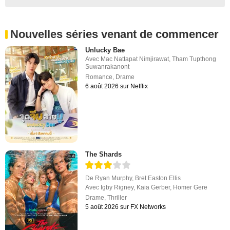
Nouvelles séries venant de commencer
Unlucky Bae
Avec
Mac Nattapat Nimjirawat
,
Tham Tupthong
Suwanrakanont
Romance
,
Drame
6 août 2026 sur Netflix
The Shards
De
Ryan Murphy
,
Bret Easton Ellis
Avec
Igby Rigney
,
Kaia Gerber
,
Homer Gere
Drame
,
Thriller
5 août 2026 sur FX Networks