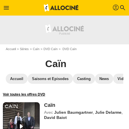
profil
menu
search
Accueil
Séries
Caïn
DVD Caïn
DVD Caïn
Caïn
Accueil
Saisons et Episodes
Casting
News
Vidéo
Voir toutes les offres DVD
Caïn
Avec
Julien Baumgartner
,
Julie Delarme
,
David Baiot