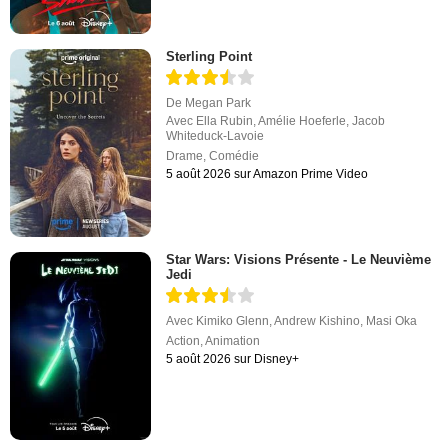
Sterling Point
De
Megan Park
Avec
Ella Rubin
,
Amélie Hoeferle
,
Jacob
Whiteduck-Lavoie
Drame
,
Comédie
5 août 2026 sur Amazon Prime Video
Star Wars: Visions Présente - Le Neuvième
Jedi
Avec
Kimiko Glenn
,
Andrew Kishino
,
Masi Oka
Action
,
Animation
5 août 2026 sur Disney+