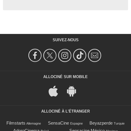
SUIVEZ-NOUS
ALLOCINÉ SUR MOBILE
ALLOCINÉ À L'ÉTRANGER
Filmstarts
SensaCine
Beyazperde
Allemagne
Espagne
Turquie
AdoroCinema
Sensacine México
Brésil
Mexique