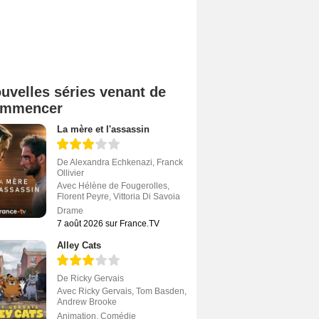
uvelles séries venant de
ommencer
La mère et l'assassin
De
Alexandra Echkenazi
,
Franck
Ollivier
Avec
Hélène de Fougerolles
,
Florent Peyre
,
Vittoria Di Savoia
Drame
7 août 2026 sur France.TV
Alley Cats
De
Ricky Gervais
Avec
Ricky Gervais
,
Tom Basden
,
Andrew Brooke
Animation
,
Comédie