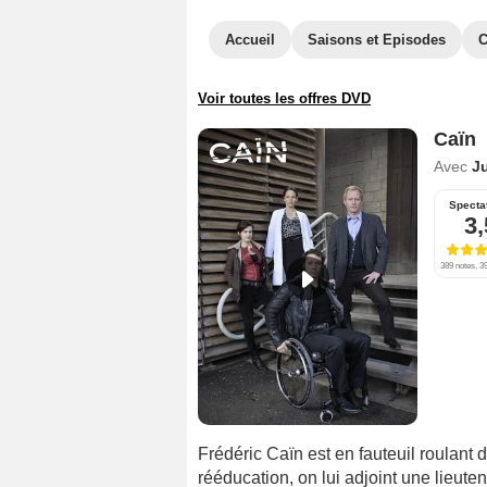
Accueil
Saisons et Episodes
C
Voir toutes les offres DVD
Caïn
Avec
J
Specta
3,
389 notes, 39
Frédéric Caïn est en fauteuil roulant 
rééducation, on lui adjoint une lieut