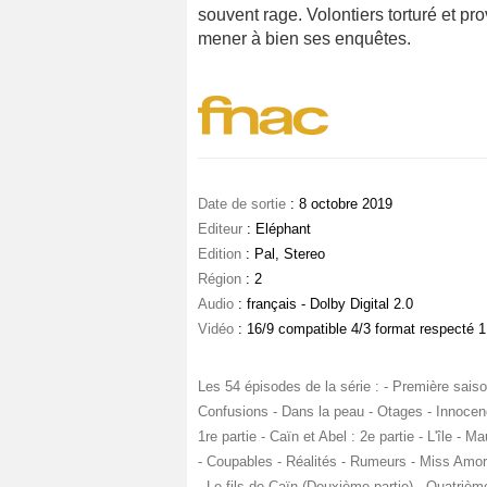
souvent rage. Volontiers torturé et pr
mener à bien ses enquêtes.
Date de sortie
: 8 octobre 2019
Editeur
: Eléphant
Edition
: Pal, Stereo
Région
: 2
Audio
: français - Dolby Digital 2.0
Vidéo
: 16/9 compatible 4/3 format respecté 1
Les 54 épisodes de la série : - Première saison
Confusions - Dans la peau - Otages - Innocenc
1re partie - Caïn et Abel : 2e partie - L'île - 
- Coupables - Réalités - Rumeurs - Miss Amore
- Le fils de Caïn (Deuxième partie) - Quatrièm