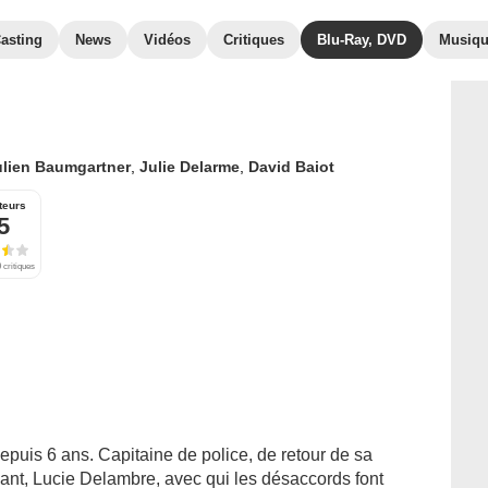
asting
News
Vidéos
Critiques
Blu-Ray, DVD
Musiq
ulien Baumgartner
,
Julie Delarme
,
David Baiot
teurs
5
 critiques
depuis 6 ans. Capitaine de police, de retour de sa
enant, Lucie Delambre, avec qui les désaccords font