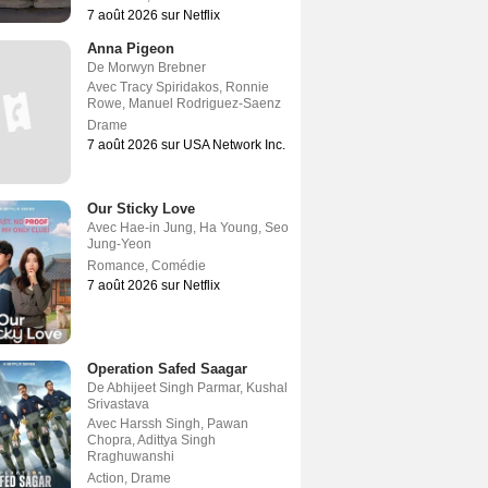
7 août 2026 sur Netflix
Anna Pigeon
De
Morwyn Brebner
Avec
Tracy Spiridakos
,
Ronnie
Rowe
,
Manuel Rodriguez-Saenz
Drame
7 août 2026 sur USA Network Inc.
Our Sticky Love
Avec
Hae-in Jung
,
Ha Young
,
Seo
Jung-Yeon
Romance
,
Comédie
7 août 2026 sur Netflix
Operation Safed Saagar
De
Abhijeet Singh Parmar
,
Kushal
Srivastava
Avec
Harssh Singh
,
Pawan
Chopra
,
Adittya Singh
Rraghuwanshi
Action
,
Drame