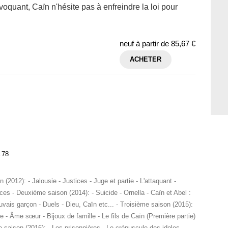
ovoquant, Caïn n'hésite pas à enfreindre la loi pour
neuf à partir de
85,67 €
ACHETER
.78
 (2012): - Jalousie - Justices - Juge et partie - L'attaquant -
es - Deuxième saison (2014): - Suicide - Ornella - Caïn et Abel :
Mauvais garçon - Duels - Dieu, Caïn etc... - Troisième saison (2015):
 - Âme sœur - Bijoux de famille - Le fils de Caïn (Première partie)
e saison (2016): - Les prisonnières - Le crépuscule des idoles -