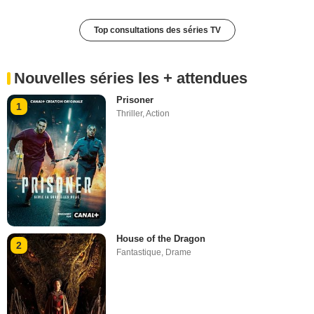
Top consultations des séries TV
Nouvelles séries les + attendues
Prisoner
1
Thriller
,
Action
House of the Dragon
2
Fantastique
,
Drame