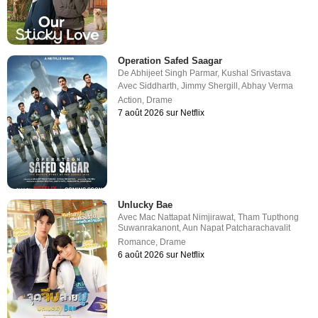
Operation Safed Saagar
De
Abhijeet Singh Parmar
,
Kushal Srivastava
Avec
Siddharth
,
Jimmy Shergill
,
Abhay Verma
Action
,
Drame
7 août 2026 sur Netflix
Unlucky Bae
Avec
Mac Nattapat Nimjirawat
,
Tham Tupthong
Suwanrakanont
,
Aun Napat Patcharachavalit
Romance
,
Drame
6 août 2026 sur Netflix