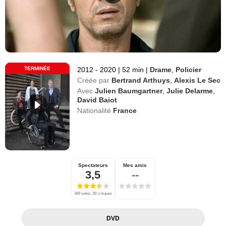
TERMINÉE
2012 - 2020
|
52 min
|
Drame
,
Policier
Créée par
Bertrand Arthuys
,
Alexis Le Sec
Avec
Julien Baumgartner
,
Julie Delarme
,
David Baiot
Nationalité
France
Spectateurs
Mes amis
3,5
--
389 notes, 39 critiques
DVD