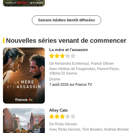
Saisons inédites bientôt diffusées
Nouvelles séries venant de commencer
La mère et l'assassin
De
Alexandra Echkenazi
,
Franck Ollivier
Avec
Hélène de Fougerolles
,
Florent Peyre
,
Vittoria Di Savoia
Drame
7 août 2026 sur France.TV
Alley Cats
De
Ricky Gervais
Avec
Ricky Gervais
,
Tom Basden
,
Andrew Brooke