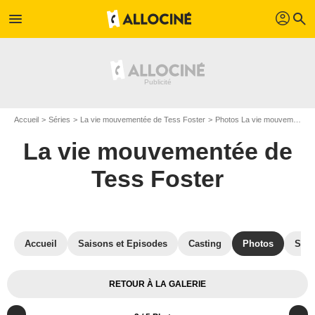
profil
menu
search
Accueil
Séries
La vie mouvementée de Tess Foster
Photos La vie mouvementée de Tess Foster
La vie mouvementée de
Tess Foster
Accueil
Saisons et Episodes
Casting
Photos
Séri
RETOUR À LA GALERIE