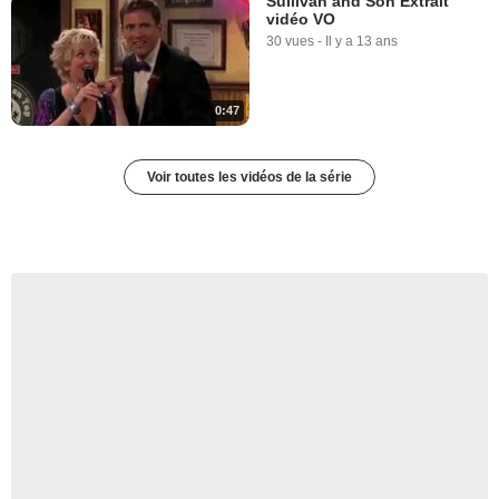
Sullivan and Son Extrait
vidéo VO
30 vues
-
Il y a 13 ans
0:47
Voir toutes les vidéos de la série