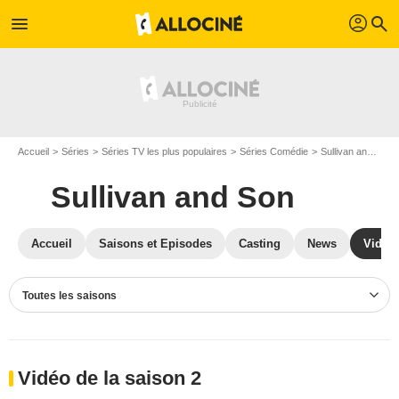
profil
menu
search
Accueil
Séries
Séries TV les plus populaires
Séries Comédie
Sullivan and Son
Sullivan and Son
Accueil
Saisons et Episodes
Casting
News
Vidéo
Toutes les saisons
Vidéo de la saison 2