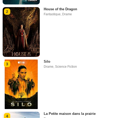
House of the Dragon
2
Fantastique
,
Drame
Silo
3
Drame
,
Science Fiction
La Petite maison dans la prairie
4