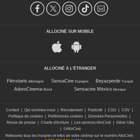
ALLOCINÉ SUR MOBILE
ALLOCINÉ À L'ÉTRANGER
Filmstarts
SensaCine
Beyazperde
Allemagne
Espagne
Turquie
AdoroCinema
Sensacine México
Brésil
Mexique
Contact
|
Qui sommes-nous
|
Recrutement
|
Publicité
|
CGU
|
CGV
|
Politique de cookies
|
Préférences cookies
|
Données Personnelles
|
Revue de presse
|
Charte d'écriture
|
Les services AlloCiné
|
Gérer Utiq
|
©AlloCiné
Retrouvez tous les horaires et infos de votre cinéma sur le numéro AlloCiné :