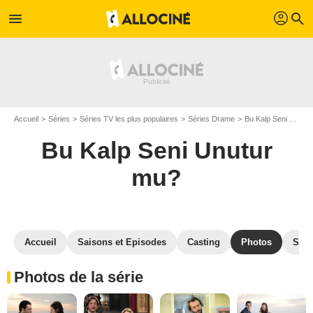
profil
menu
search
Accueil
Séries
Séries TV les plus populaires
Séries Drame
Bu Kalp Seni Unutur mu?
Bu Kalp Seni Unutur
mu?
Accueil
Saisons et Episodes
Casting
Photos
Séri
Photos de la série