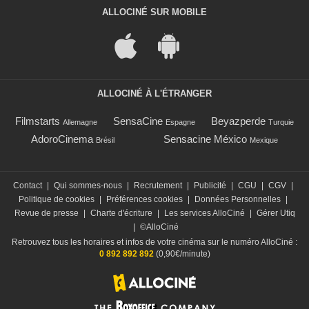
ALLOCINÉ SUR MOBILE
ALLOCINÉ À L'ÉTRANGER
Filmstarts
SensaCine
Beyazperde
Allemagne
Espagne
Turquie
AdoroCinema
Sensacine México
Brésil
Mexique
Contact
|
Qui sommes-nous
|
Recrutement
|
Publicité
|
CGU
|
CGV
|
Politique de cookies
|
Préférences cookies
|
Données Personnelles
|
Revue de presse
|
Charte d'écriture
|
Les services AlloCiné
|
Gérer Utiq
|
©AlloCiné
Retrouvez tous les horaires et infos de votre cinéma sur le numéro AlloCiné :
0 892 892 892
(0,90€/minute)