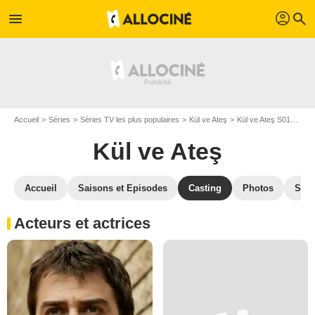
profil
menu
search
Accueil
Séries
Séries TV les plus populaires
Kül ve Ateş
Kül ve Ateş S01
Cast
Kül ve Ateş
Accueil
Saisons et Episodes
Casting
Photos
Séri
Acteurs et actrices